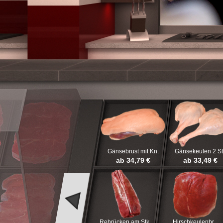
Gänsebrust mit Kn.
Gänsekeulen 2 St
ab 34,79 €
ab 33,49 €
Rehrücken am Stk
Hirschkeulenbr.