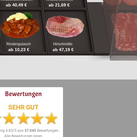
ab 40,49 €
ab 21,69 €
Rindergulasch
Hirschrollbr.
ab 10,23 €
ab 47,19 €
Bewertungen
SEHR GUT
ung
4.85/5
aus
37.045
Bewertungen.
Alle Bewertungen lesen