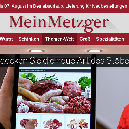
bis 07. August im Betriebsurlaub. Lieferung für Neubestellunge
Wurst
Schinken
Themen-Welt
Groß
Spezialitäten