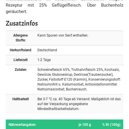
Rezeptur mit 25% Geflügelfleisch. Über Buchenholz
geräuchert.
Zusatzinfos
Allergene
Kann Spuren von Senf enthalten.
Stoffe:
Herkunftsland
Deutschland
Lieferzeit
1-2 Tage
Zutaten
Schweinefleisch 65%, Truthahnfleisch 25%, Kochsalz,
Gewürze, Glukosesirup, Dextrose(Traubenzucker),
Zucker, Farbstoff E120 (Karmin), Konservierungsstoff:
Natriumnitrit u. Kaliumsorbat, Antioxidationsmittel:
Natriumascorbat; Buchenrauch.
Haltbarkeit
Bei 3-7 °C ca. 40 Tage ab Versand. Maßgeblich ist das
auf der Verpackung angegebene
Mindesthaltbarkeitsdatum.
Nährwertangaben
je 100 g
% RI (100g)