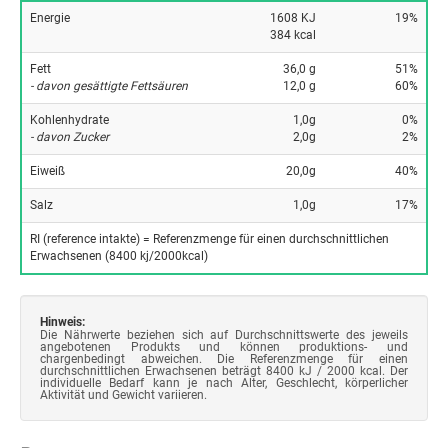
Energie
1608 KJ
19%
384 kcal
Fett
36,0 g
51%
- davon gesättigte Fettsäuren
12,0 g
60%
Kohlenhydrate
1,0g
0%
- davon Zucker
2,0g
2%
Eiweiß
20,0g
40%
Salz
1,0g
17%
RI (reference intakte) = Referenzmenge für einen durchschnittlichen
Erwachsenen (8400 kj/2000kcal)
Hinweis:
Die Nährwerte beziehen sich auf Durchschnittswerte des jeweils
angebotenen Produkts und können produktions- und
chargenbedingt abweichen. Die Referenzmenge für einen
durchschnittlichen Erwachsenen beträgt 8400 kJ / 2000 kcal. Der
individuelle Bedarf kann je nach Alter, Geschlecht, körperlicher
Aktivität und Gewicht variieren.