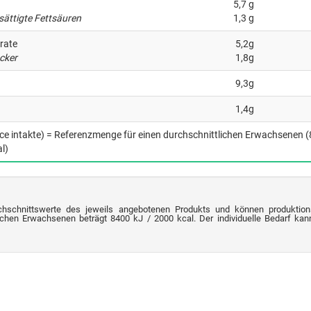
5,7 g
sättigte Fettsäuren
1,3 g
rate
5,2g
cker
1,8g
9,3g
1,4g
nce intakte) = Referenzmenge für einen durchschnittlichen Erwachsenen 
l)
chschnittswerte des jeweils angebotenen Produkts und können produktion
chen Erwachsenen beträgt 8400 kJ / 2000 kcal. Der individuelle Bedarf kann 