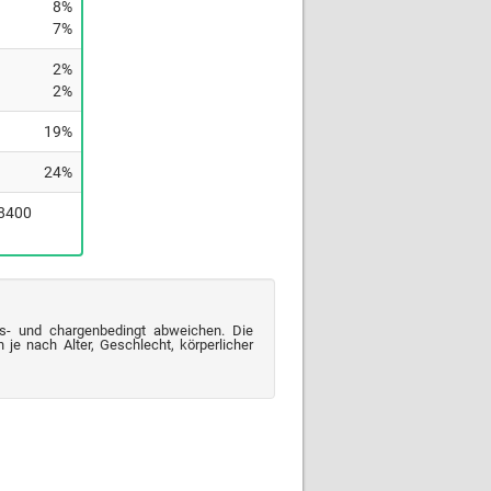
8%
7%
2%
2%
19%
24%
(8400
s- und chargenbedingt abweichen. Die
je nach Alter, Geschlecht, körperlicher