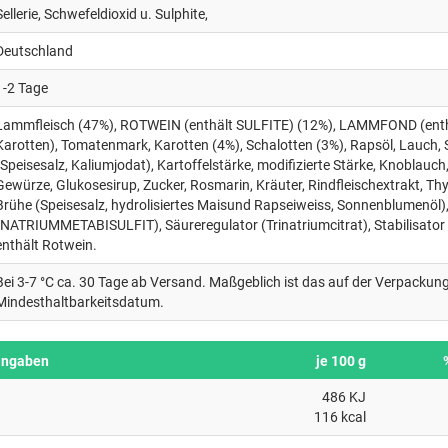
Sellerie, Schwefeldioxid u. Sulphite,
Deutschland
1-2 Tage
Lammfleisch (47%), ROTWEIN (enthält SULFITE) (12%), LAMMFOND (enthä
Karotten), Tomatenmark, Karotten (4%), Schalotten (3%), Rapsöl, Lauch, 
(Speisesalz, Kaliumjodat), Kartoffelstärke, modifizierte Stärke, Knoblauch
Gewürze, Glukosesirup, Zucker, Rosmarin, Kräuter, Rindfleischextrakt, T
Brühe (Speisesalz, hydrolisiertes Maisund Rapseiweiss, Sonnenblumenöl),
(NATRIUMMETABISULFIT), Säureregulator (Trinatriumcitrat), Stabilisator 
enthält Rotwein.
Bei 3-7 °C ca. 30 Tage ab Versand. Maßgeblich ist das auf der Verpacku
Mindesthaltbarkeitsdatum.
angaben
je 100 g
486 KJ
116 kcal