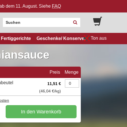
n ab dem 11. August. Siehe
FAQ
Ton aus
Fertiggerichte
Geschenke/ Konserven
iansauce
Preis
Menge
hbeutel
11,51 €
(
46,04 €
/kg)
osten
In den Warenkorb