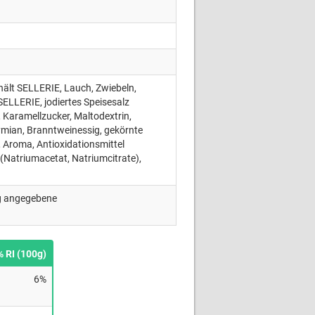
lt SELLERIE, Lauch, Zwiebeln,
SELLERIE, jodiertes Speisesalz
, Karamellzucker, Maltodextrin,
hymian, Branntweinessig, gekörnte
 Aroma, Antioxidationsmittel
(Natriumacetat, Natriumcitrate),
ng angegebene
% RI (100g)
6%