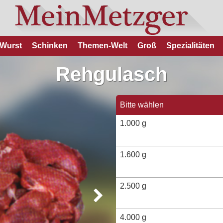
Wurst
Schinken
Themen-Welt
Groß
Spezialitäten
Rehgulasch
Bitte wählen
1.000 g
1.600 g
2.500 g
4.000 g