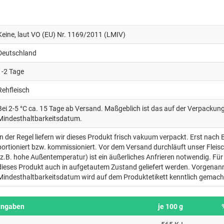
Keine, laut VO (EU) Nr. 1169/2011 (LMIV)
Deutschland
1-2 Tage
Rehfleisch
Bei 2-5 °C ca. 15 Tage ab Versand. Maßgeblich ist das auf der Verpacku
Mindesthaltbarkeitsdatum.
In der Regel liefern wir dieses Produkt frisch vakuum verpackt. Erst nach 
portioniert bzw. kommissioniert. Vor dem Versand durchläuft unser Fleis
(z.B. hohe Außentemperatur) ist ein äußerliches Anfrieren notwendig. Für 
dieses Produkt auch in aufgetautem Zustand geliefert werden. Vorgenan
Mindesthaltbarkeitsdatum wird auf dem Produktetikett kenntlich gemach
angaben
je 100 g