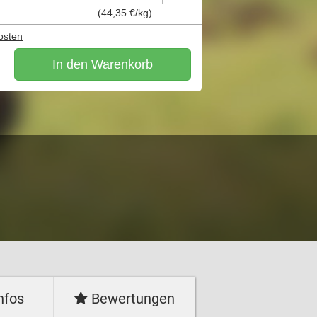
(
44,35 €
/kg)
osten
In den Warenkorb
nfos
Bewertungen