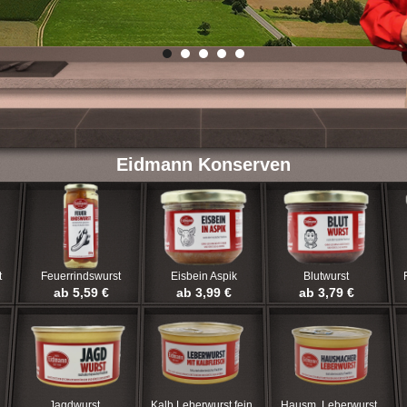
Eidmann Konserven
t
Feuerrindswurst
Eisbein Aspik
Blutwurst
ab 5,59 €
ab 3,99 €
ab 3,79 €
Jagdwurst
Kalb Leberwurst fein
Hausm. Leberwurst