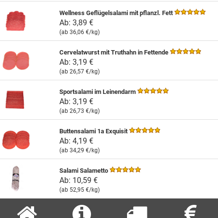
Wellness Geflügelsalami mit pflanzl. Fett
Ab:
3,89 €
(ab
36,06 €
/kg)
Cervelatwurst mit Truthahn in Fettende
Ab:
3,19 €
(ab
26,57 €
/kg)
Sportsalami im Leinendarm
Ab:
3,19 €
(ab
26,73 €
/kg)
Buttensalami 1a Exquisit
Ab:
4,19 €
(ab
34,29 €
/kg)
Salami Salametto
Ab:
10,59 €
(ab
52,95 €
/kg)