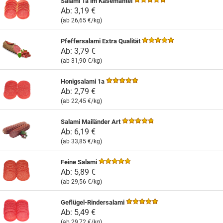
Salami 1a im Käsemantel
Ab:
3,19 €
(ab
26,65 €
/kg)
Pfeffersalami Extra Qualität
Ab:
3,79 €
(ab
31,90 €
/kg)
Honigsalami 1a
Ab:
2,79 €
(ab
22,45 €
/kg)
Salami Mailänder Art
Ab:
6,19 €
(ab
33,85 €
/kg)
Feine Salami
Ab:
5,89 €
(ab
29,56 €
/kg)
Geflügel-Rindersalami
Ab:
5,49 €
(ab
29,72 €
/kg)