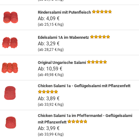
Rindersalami mit Putenfleisch
Ab:
4,09 €
(ab
25,15 €
/kg)
Edelsalami 1A im Wabennetz
Ab:
3,29 €
(ab
28,27 €
/kg)
Original Ungarische Salami
Ab:
10,59 €
(ab
49,98 €
/kg)
Chicken Salami 1a - Geflügelsalami mit Pflanzenfett
Ab:
3,89 €
(ab
33,92 €
/kg)
Chicken Salami 1a im Pfeffermantel - Geflügelsalami
mit Pflanzenfett
Ab:
3,99 €
(ab
33,99 €
/kg)