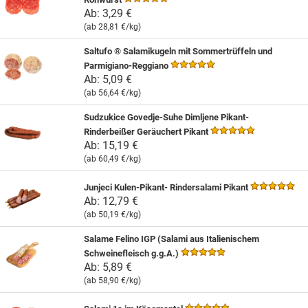
Ab:
3,29 €
(ab
28,81 €
/kg)
Saltufo ® Salamikugeln mit Sommertrüffeln und
Parmigiano-Reggiano
Ab:
5,09 €
(ab
56,64 €
/kg)
Sudzukice Govedje-Suhe Dimljene Pikant-
Rinderbeißer Geräuchert Pikant
Ab:
15,19 €
(ab
60,49 €
/kg)
Junjeci Kulen-Pikant- Rindersalami Pikant
Ab:
12,79 €
(ab
50,19 €
/kg)
Salame Felino IGP (Salami aus Italienischem
Schweinefleisch g.g.A.)
Ab:
5,89 €
(ab
58,90 €
/kg)