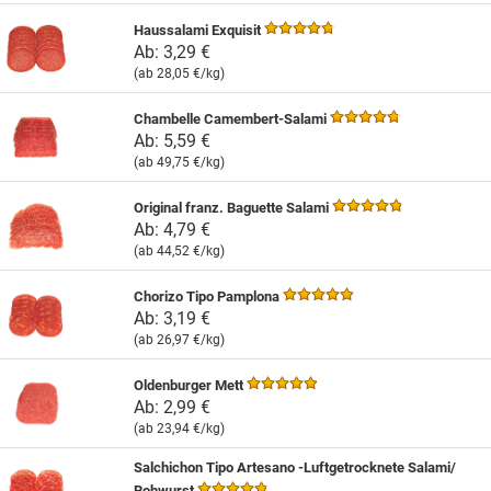
Haussalami Exquisit
Ab:
3,29 €
(ab
28,05 €
/kg)
Chambelle Camembert-Salami
Ab:
5,59 €
(ab
49,75 €
/kg)
Original franz. Baguette Salami
Ab:
4,79 €
(ab
44,52 €
/kg)
Chorizo Tipo Pamplona
Ab:
3,19 €
(ab
26,97 €
/kg)
Oldenburger Mett
Ab:
2,99 €
(ab
23,94 €
/kg)
Salchichon Tipo Artesano -Luftgetrocknete Salami/
Rohwurst