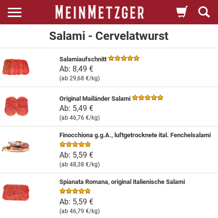
Salami - Cervelatwurst
Salamiaufschnitt
Ab:
8,49 €
(ab
29,68 €
/kg)
Original Mailänder Salami
Ab:
5,49 €
(ab
46,76 €
/kg)
Finocchiona g.g.A., luftgetrocknete ital. Fenchelsalami
Ab:
5,59 €
(ab
48,38 €
/kg)
Spianata Romana, original italienische Salami
Ab:
5,59 €
(ab
46,79 €
/kg)