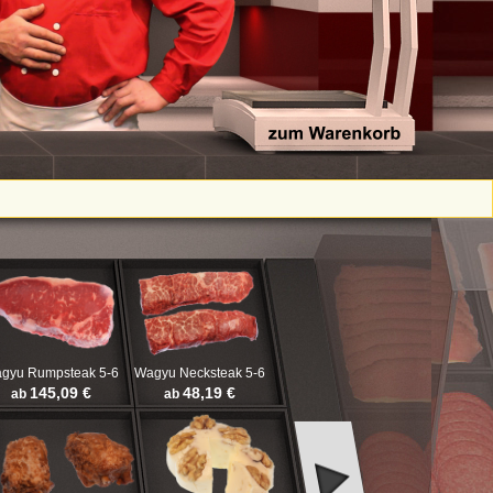
gyu Rumpsteak 5-6
Wagyu Necksteak 5-6
145,09 €
48,19 €
ab
ab