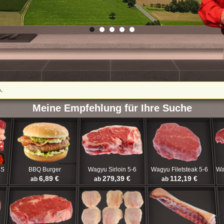
.
Meine Empfehlung für Ihre Suche
 S
BBQ Burger
Wagyu Sirloin 5-6
Wagyu Filetsteak 5-6
Wa
6,89 €
279,39 €
112,19 €
ab
ab
ab