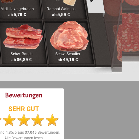
Midi Haxe gebraten
Rambol Walnuss
5,79 €
5,59 €
ab
ab
Schw.-Bauch
Schw.-Schulter
66,89 €
49,19 €
ab
ab
Bewertungen
SEHR GUT
ung
4.85/5
aus
37.045
Bewertungen.
Alle Bewertungen lesen