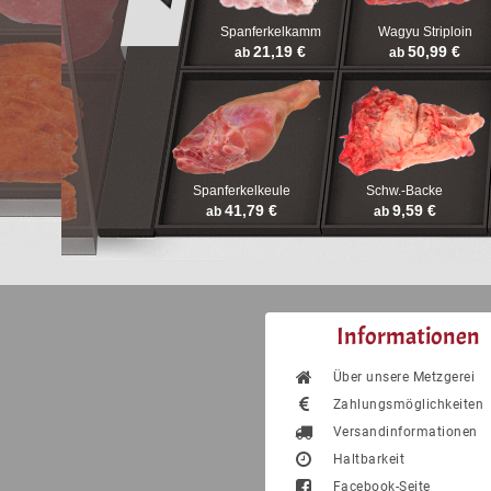
Spanferkelkamm
Wagyu Striploin
21,19 €
50,99 €
ab
ab
Spanferkelkeule
Schw.-Backe
41,79 €
9,59 €
ab
ab
Informationen
Über unsere Metzgerei
Zahlungsmöglichkeiten
Versandinformationen
Haltbarkeit
Facebook-Seite