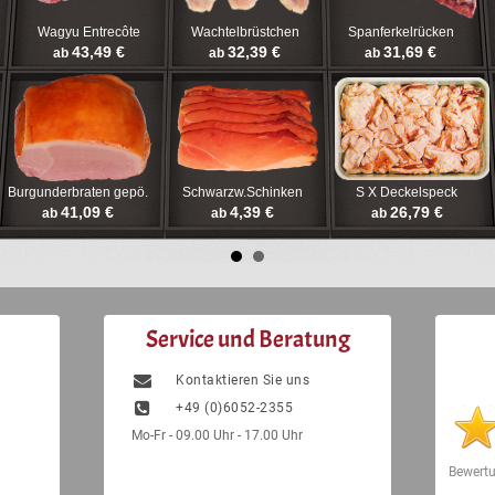
Wagyu Entrecôte
Wachtelbrüstchen
Spanferkelrücken
43,49 €
32,39 €
31,69 €
ab
ab
ab
Burgunderbraten gepö.
Schwarzw.Schinken
S X Deckelspeck
41,09 €
4,39 €
26,79 €
ab
ab
ab
Service und Beratung
Kontaktieren Sie uns
+49 (0)6052-2355
Mo-Fr - 09.00 Uhr - 17.00 Uhr
Bewert