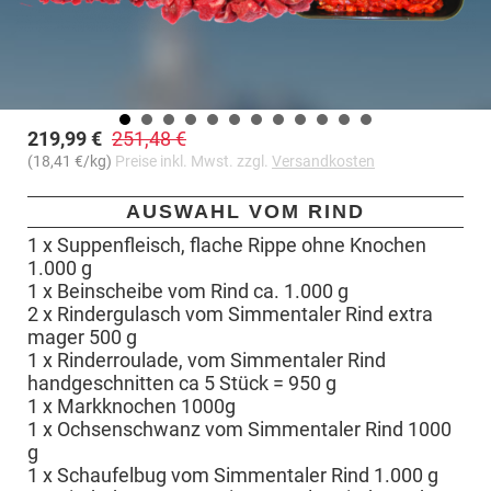
219,99 €
251,48 €
(18,41 €/kg)
Preise inkl. Mwst. zzgl.
Versandkosten
AUSWAHL VOM RIND
1 x Suppenfleisch, flache Rippe ohne Knochen
1.000 g
1 x Beinscheibe vom Rind ca. 1.000 g
2 x Rindergulasch vom Simmentaler Rind extra
mager 500 g
1 x Rinderroulade, vom Simmentaler Rind
handgeschnitten ca 5 Stück = 950 g
1 x Markknochen 1000g
1 x Ochsenschwanz vom Simmentaler Rind 1000
g
1 x Schaufelbug vom Simmentaler Rind 1.000 g