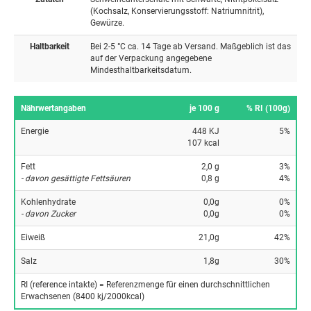
(Kochsalz, Konservierungsstoff: Natriumnitrit),
Gewürze.
Haltbarkeit
Bei 2-5 °C ca. 14 Tage ab Versand. Maßgeblich ist das
auf der Verpackung angegebene
Mindesthaltbarkeitsdatum.
Nährwertangaben
je 100 g
% RI (100g)
Energie
448 KJ
5%
107 kcal
Fett
2,0 g
3%
- davon gesättigte Fettsäuren
0,8 g
4%
Kohlenhydrate
0,0g
0%
- davon Zucker
0,0g
0%
Eiweiß
21,0g
42%
Salz
1,8g
30%
RI (reference intakte) = Referenzmenge für einen durchschnittlichen
Erwachsenen (8400 kj/2000kcal)