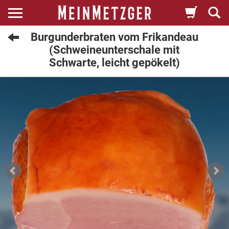
Burgunderbraten vom Frikandeau
(Schweineunterschale mit
Schwarte, leicht gepökelt)