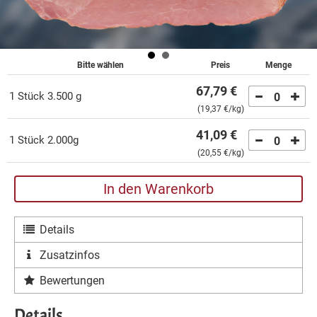
Bitte wählen
Preis
Menge
67,79 €
1 Stück 3.500 g
0
(
19,37 €
/kg)
41,09 €
1 Stück 2.000g
0
(
20,55 €
/kg)
In den Warenkorb
Details
Zusatzinfos
Bewertungen
Details