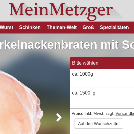
Wurst
Schinken
Themen-Welt
Groß
Spezialitäten
rkelnackenbraten mit S
Bitte wählen
ca. 1000g
ca. 1500. g
Preise inkl. Mwst. zzgl.
Versandk
Auf den Wunschzettel