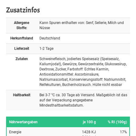
Zusatzinfos
Allergene
Kann Spuren enthalten von: Senf, Sellerie, Milch und
Stoffe:
Nüsse
Herkunftsland
Deutschland
Lieferzeit
1-2 Tage
Zutaten
Schweinefleisch, jodiertes Speisesalz (Speisesalz,
Kaliumjodat), Gewürze, Gewürzextrakte, Glukosesirup,
Dextrose, Zucker, Farbstoff: Echtes Karmin,
Antioxidationsmittel: Ascorbinsäure,
Natriumascorbat, Konservierungsstoff: Natriumnitrit,
Reifekulturen, Buchenholzrauch. Hülle nicht essbar
Haltbarkeit
Bei 3-7 °C ca. 30 Tage ab Versand. Maßgeblich ist das
auf der Verpackung angegebene
Mindesthaltbarkeitsdatum.
Nährwertangaben
je 100 g
% RI (100g)
Energie
1428 KJ
17%