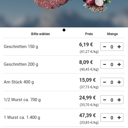
Bitte wählen
Preis
Menge
6,19 €
geschnitten 150 g
0
(
41,27 €
/kg)
8,09 €
geschnitten 200 g
0
(
40,45 €
/kg)
15,09 €
am Stück 400 g
0
(
37,73 €
/kg)
24,99 €
1/2 Wurst ca. 700 g
0
(
35,70 €
/kg)
47,39 €
1 Wurst ca. 1.400 g
0
(
33,85 €
/kg)