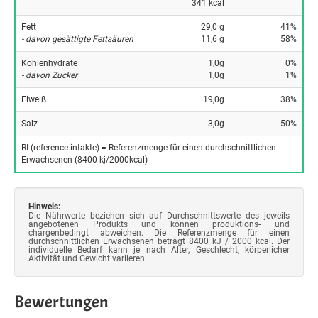
341 kcal
Fett
29,0 g
41%
- davon gesättigte Fettsäuren
11,6 g
58%
Kohlenhydrate
1,0g
0%
- davon Zucker
1,0g
1%
Eiweiß
19,0g
38%
Salz
3,0g
50%
RI (reference intakte) = Referenzmenge für einen durchschnittlichen
Erwachsenen (8400 kj/2000kcal)
Hinweis:
Die Nährwerte beziehen sich auf Durchschnittswerte des jeweils
angebotenen Produkts und können produktions- und
chargenbedingt abweichen. Die Referenzmenge für einen
durchschnittlichen Erwachsenen beträgt 8400 kJ / 2000 kcal. Der
individuelle Bedarf kann je nach Alter, Geschlecht, körperlicher
Aktivität und Gewicht variieren.
Bewertungen