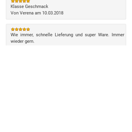
Klasse Geschmack
Von Verena am 10.03.2018
Wie immer, schnelle Lieferung und super Ware. Immer
wieder gern.
Von Ilka S am 03.08.2016
Schreiben Sie Ihre eigene Kundenmeinung
Benutzerkonto
Über uns
Versand
Zahlung
Anmelden
AGB
Impressum
Datenschutz
Bildnachweise
Copyright © 2026 MeinMetzger.de