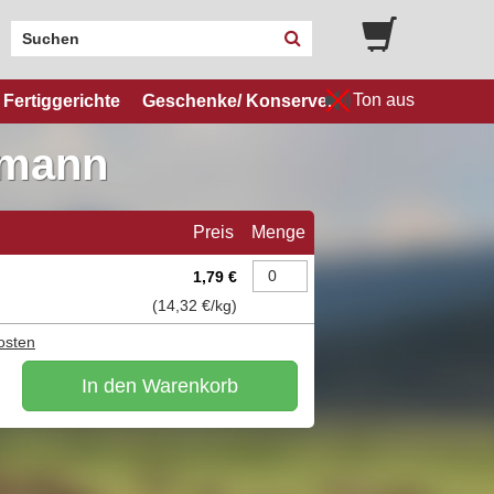
Ton aus
Fertiggerichte
Geschenke/ Konserven
dmann
Preis
Menge
1,79 €
(
14,32 €
/kg)
osten
In den Warenkorb