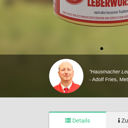
"Hausmacher Leb
- Adolf Fries, Me
Details
Zu