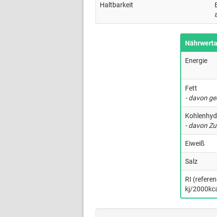
Haltbarkeit
Nährwert
Energie
Fett
- davon ge
Kohlenhyd
- davon Zu
Eiweiß
Salz
RI (refere
kj/2000kca