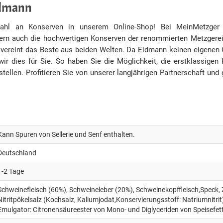
idmann
ahl an Konserven in unserem Online-Shop! Bei MeinMetzger 
ern auch die hochwertigen Konserven der renommierten Metzger
 vereint das Beste aus beiden Welten. Da Eidmann keinen eigenen 
wir dies für Sie. So haben Sie die Möglichkeit, die erstklassi
ellen. Profitieren Sie von unserer langjährigen Partnerschaft und g
Kann Spuren von Sellerie und Senf enthalten.
Deutschland
1-2 Tage
Schweinefleisch (60%), Schweineleber (20%), Schweinekopffleisch,Speck, Z
Nitritpökelsalz (Kochsalz, Kaliumjodat,Konservierungsstoff: Natriumnitri
Emulgator: Citronensäureester von Mono- und Diglyceriden von Speisefet