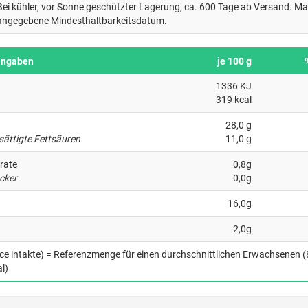
Bei kühler, vor Sonne geschützter Lagerung, ca. 600 Tage ab Versand. Ma
angegebene Mindesthaltbarkeitsdatum.
angaben
je 100 g
1336 KJ
319 kcal
28,0 g
sättigte Fettsäuren
11,0 g
rate
0,8g
cker
0,0g
16,0g
2,0g
nce intakte) = Referenzmenge für einen durchschnittlichen Erwachsenen 
l)