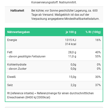
Konservierungsstoff: Natriumnitrit.
Haltbarkeit
Bei kühler, vor Sonne geschützter Lagerung, ca. 600
Tage ab Versand. Maßgeblich ist das auf der
Verpackung angegebene Mindesthaltbarkeitsdatum.
Nährwertangaben
je 100 g
% RI (100g)
Energie
1315 KJ
16%
314 kcal
Fett
28,0 g
40%
- davon gesättigte Fettsäuren
11,0 g
55%
Kohlenhydrate
0,0g
0%
- davon Zucker
0,0g
0%
Eiweiß
15,0g
30%
Salz
2,2g
37%
RI (reference intakte) = Referenzmenge für einen durchschnittlichen
Erwachsenen (8400 kj/2000kcal)