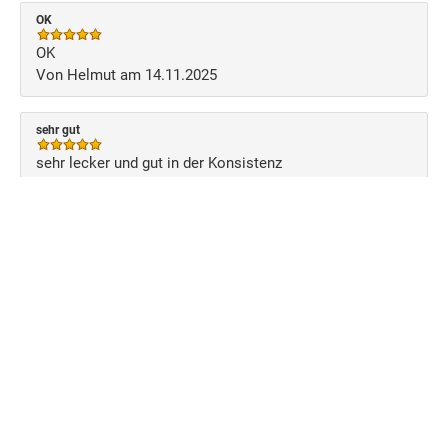
OK
OK
Von Helmut am 14.11.2025
sehr gut
sehr lecker und gut in der Konsistenz
Von Wolfgang am 17.12.2024
Schreiben Sie Ihre eigene Kundenmeinung
Benutzerkonto
Über uns
Versand
Zahlung
Anmelden