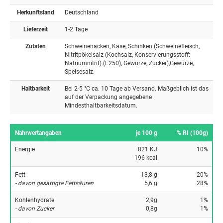
Herkunftsland
Deutschland
Lieferzeit
1-2 Tage
Zutaten
Schweinenacken, Käse, Schinken (Schweinefleisch,
Nitritpökelsalz (Kochsalz, Konservierungsstoff:
Natriumnitrit) (E250), Gewürze, Zucker),Gewürze,
Speisesalz.
Haltbarkeit
Bei 2-5 °C ca. 10 Tage ab Versand. Maßgeblich ist das
auf der Verpackung angegebene
Mindesthaltbarkeitsdatum.
Nährwertangaben
je 100 g
% RI (100g)
Energie
821 KJ
10%
196 kcal
Fett
13,8 g
20%
- davon gesättigte Fettsäuren
5,6 g
28%
Kohlenhydrate
2,9g
1%
- davon Zucker
0,8g
1%