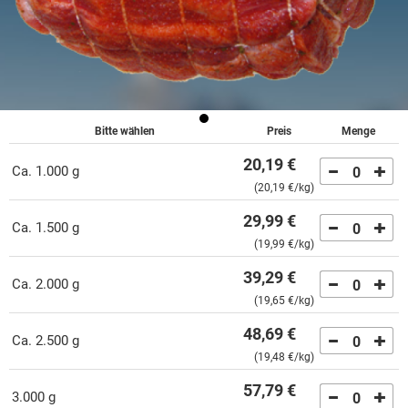
Bitte wählen
Preis
Menge
20,19 €
ca. 1.000 g
0
(
20,19 €
/kg)
29,99 €
ca. 1.500 g
0
(
19,99 €
/kg)
39,29 €
ca. 2.000 g
0
(
19,65 €
/kg)
48,69 €
ca. 2.500 g
0
(
19,48 €
/kg)
57,79 €
3.000 g
0