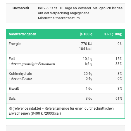
Haltbarkeit
Bei 2-5 °C ca. 10 Tage ab Versand. Maßgeblich ist das
auf der Verpackung angegebene
Mindesthaltbarkeitsdatum.
Nährwertangaben
je 100 g
% RI (100g)
Energie
770 KJ
9%
184 kcal
Fett
10,4 g
15%
- davon gesättigte Fettsäuren
6,6 g
33%
Kohlenhydrate
20,4g
8%
- davon Zucker
0,4g
0%
Eiweiß
1,6g
3%
Salz
3,6g
61%
RI (reference intakte) = Referenzmenge für einen durchschnittlichen
Erwachsenen (8400 kj/2000kcal)