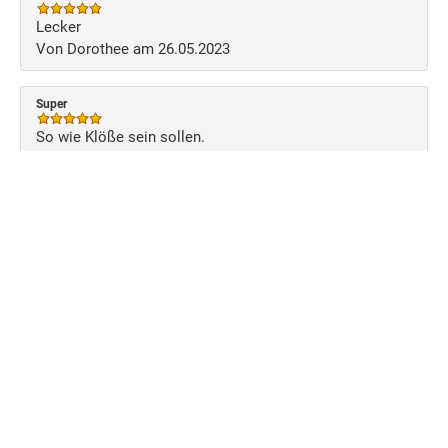
Lecker
Von Dorothee am 26.05.2023
Super
So wie Klöße sein sollen.
Von Lothar am 16.04.2023
Schreiben Sie Ihre eigene Kundenmeinung
Benutzerkonto
Über uns
Versand
Zahlung
Anmelden
AGB
Impressum
Datenschutz
Bildnachweise
Copyright © 2026 MeinMetzger.de