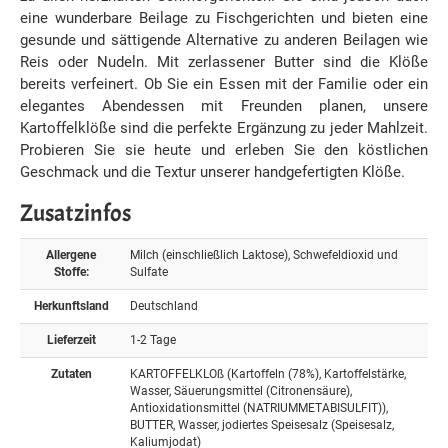
eine wunderbare Beilage zu Fischgerichten und bieten eine
gesunde und sättigende Alternative zu anderen Beilagen wie
Reis oder Nudeln. Mit zerlassener Butter sind die Klöße
bereits verfeinert. Ob Sie ein Essen mit der Familie oder ein
elegantes Abendessen mit Freunden planen, unsere
Kartoffelklöße sind die perfekte Ergänzung zu jeder Mahlzeit.
Probieren Sie sie heute und erleben Sie den köstlichen
Geschmack und die Textur unserer handgefertigten Klöße.
Zusatzinfos
Allergene
Milch (einschließlich Laktose), Schwefeldioxid und
Stoffe:
Sulfate
Herkunftsland
Deutschland
Lieferzeit
1-2 Tage
Zutaten
KARTOFFELKLOß (Kartoffeln (78%), Kartoffelstärke,
Wasser, Säuerungsmittel (Citronensäure),
Antioxidationsmittel (NATRIUMMETABISULFIT)),
BUTTER, Wasser, jodiertes Speisesalz (Speisesalz,
Kaliumjodat)