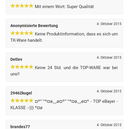
Mit einem Wort: Super Qualität
4. Oktober 2015
Anonymisierte Bewertung
Keine Produktinformation, dass es sich um
TK-Ware handelt.
4. Oktober 2015
Detlev
Keine 24 Std. und die TOP-WARE war bei
uns!!
4. Oktober 2015
29462kugel
¤º°`°º¤ø,¸¸,ø¤º°`°º¤ø,¸¸,ø¤º - TOP eBayer -
KLASSE :-))) º¤ø
4. Oktober 2015
brandes77