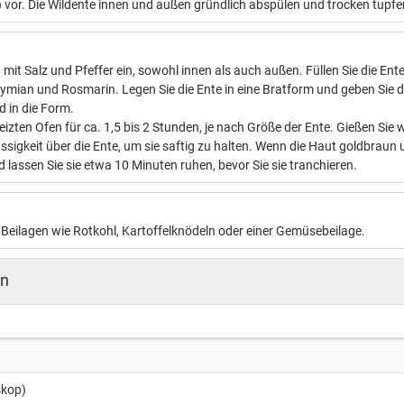
) vor. Die Wildente innen und außen gründlich abspülen und trocken tupfe
 mit Salz und Pfeffer ein, sowohl innen als auch außen. Füllen Sie die Ente
ymian und Rosmarin. Legen Sie die Ente in eine Bratform und geben Sie d
d in die Form.
eizten Ofen für ca. 1,5 bis 2 Stunden, je nach Größe der Ente. Gießen Si
ssigkeit über die Ente, um sie saftig zu halten. Wenn die Haut goldbraun
 lassen Sie sie etwa 10 Minuten ruhen, bevor Sie sie tranchieren.
t Beilagen wie Rotkohl, Kartoffelknödeln oder einer Gemüsebeilage.
n
skop)