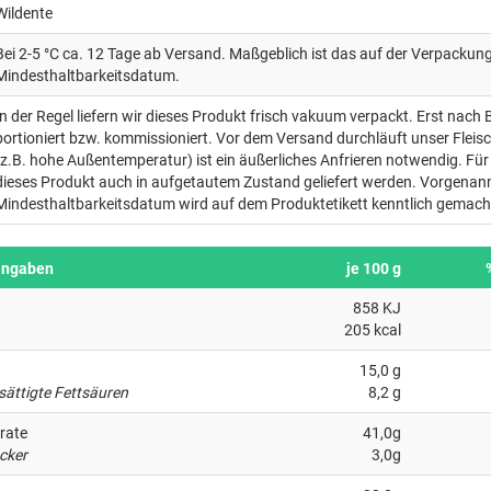
Wildente
Bei 2-5 °C ca. 12 Tage ab Versand. Maßgeblich ist das auf der Verpacku
Mindesthaltbarkeitsdatum.
In der Regel liefern wir dieses Produkt frisch vakuum verpackt. Erst nach 
portioniert bzw. kommissioniert. Vor dem Versand durchläuft unser Fleis
(z.B. hohe Außentemperatur) ist ein äußerliches Anfrieren notwendig. Für 
dieses Produkt auch in aufgetautem Zustand geliefert werden. Vorgenan
Mindesthaltbarkeitsdatum wird auf dem Produktetikett kenntlich gemach
angaben
je 100 g
858 KJ
205 kcal
15,0 g
sättigte Fettsäuren
8,2 g
rate
41,0g
cker
3,0g