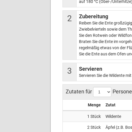
auf 180 °C (Ober-/Unterhitze
Zubereitung
2
Reiben Sie die Ente großzügig
Zwiebelvierteln sowie dem Th
Sie den Rotwein oder Wildfon
Braten Sie die Ente im vorgeh
regelmäßig etwas von der Flü
Sie die Ente aus dem Ofen und
Servieren
3
Servieren Sie die Wildente mi
Zutaten für
Persone
Menge
Zutat
1
Stück
Wildente
2
Stück
Äpfel (z.B. Bo