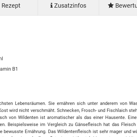
Rezept
Zusatzinfos
Bewert
hl
itamin B1
lichsten Lebensräumen. Sie ernähren sich unter anderem von Wass
 Kost wird nicht verschmäht. Schnecken, Frosch- und Fischlaich st
isch von Wildenten ist aromatischer als das einer Hausente. Ein
ten. Beispielsweise im Vergleich zu Gänsefleisch hat das Fleisch
ine bewusste Ernährung. Das Wildentenfleisch ist sehr mager und wü