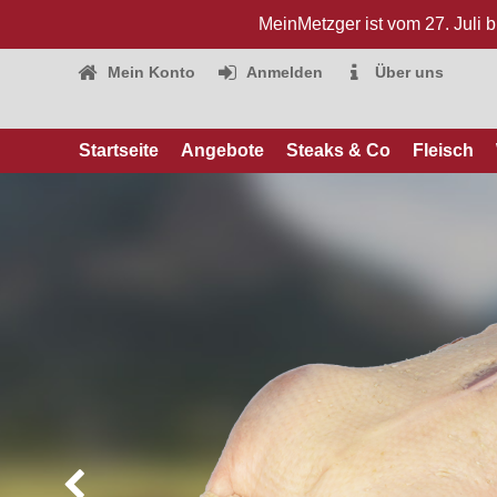
MeinMetzger ist vom 27. Juli 
Mein Konto
Anmelden
Über uns
Startseite
Angebote
Steaks & Co
Fleisch