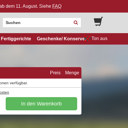
n ab dem 11. August. Siehe
FAQ
Ton aus
Fertiggerichte
Geschenke/ Konserven
Preis
Menge
ionen verfügbar.
osten
In den Warenkorb