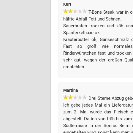
Kurt
T-Bone Steak war in o
hälfte Abfall Fett und Sehnen.
Sauerbraten trocken und zäh un
Spanferkelhaxe ok,
Kräuterbutter ok, Gänseschmalz 
Fast so groß wie normales b
Rinderwürstchen fest und trocken, 
sehr gut, wegen der großen Quali
empfehlen.
Martina
Drei Sterne Abzug geb
Ich gebe jedes Mal ein Lieferdat
zum 2. Mal wurde das Fleisch ei
abgestellt.Da ich von früh bis zum
Südterrasse in der Sonne. Beim n
eingehalten wird, sonst kann man j