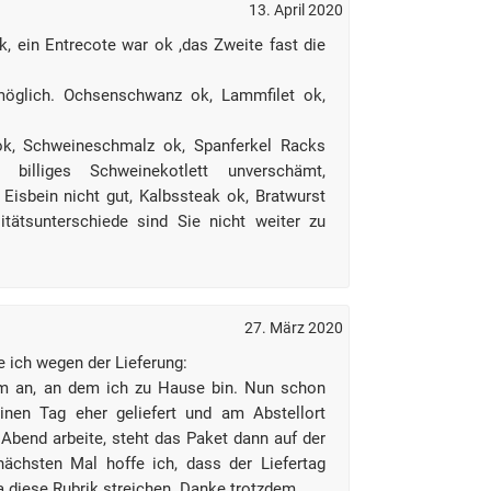
13. April 2020
k, ein Entrecote war ok ,das Zweite fast die
möglich. Ochsenschwanz ok, Lammfilet ok,
ok, Schweineschmalz ok, Spanferkel Racks
illiges Schweinekotlett unverschämt,
Eisbein nicht gut, Kalbssteak ok, Bratwurst
tätsunterschiede sind Sie nicht weiter zu
27. März 2020
e ich wegen der Lieferung:
um an, an dem ich zu Hause bin. Nun schon
nen Tag eher geliefert und am Abstellort
 Abend arbeite, steht das Paket dann auf der
ächsten Mal hoffe ich, dass der Liefertag
a diese Rubrik streichen. Danke trotzdem