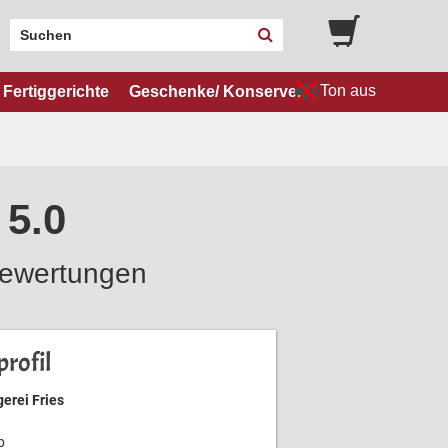
Ton aus
Fertiggerichte
Geschenke/ Konserven
 5.0
ewertungen
rofil
erei Fries
b