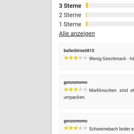
3 Sterne
2 Sterne
1 Sterne
Alle anzeigen
ballerbirne0815
Wenig Geschmack - hä
gonzomomo
Markknochen sind et
umpacken.
gonzomomo
Schweinebach leider et