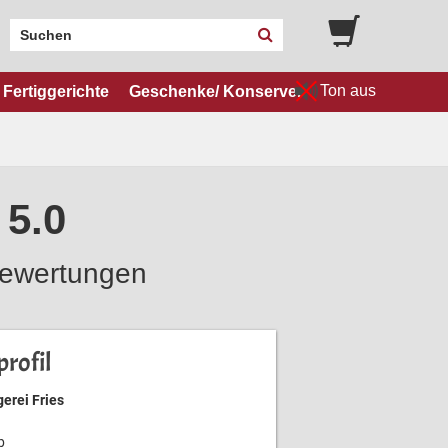
Ton aus
Fertiggerichte
Geschenke/ Konserven
 5.0
ewertungen
rofil
erei Fries
b