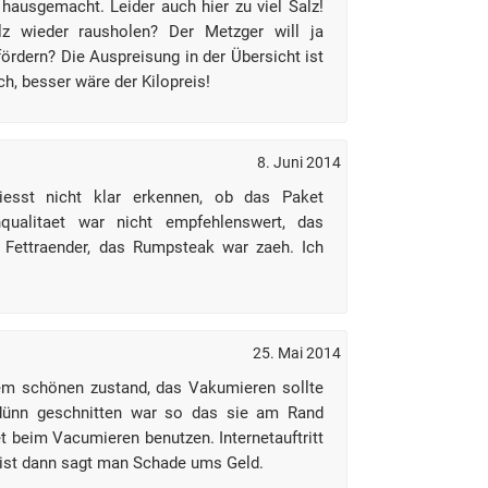
hausgemacht. Leider auch hier zu viel Salz!
lz wieder rausholen? Der Metzger will ja
ördern? Die Auspreisung in der Übersicht ist
ich, besser wäre der Kilopreis!
8. Juni 2014
liesst nicht klar erkennen, ob das Paket
chqualitaet war nicht empfehlenswert, das
 Fettraender, das Rumpsteak war zaeh. Ich
25. Mai 2014
em schönen zustand, das Vakumieren sollte
dünn geschnitten war so das sie am Rand
et beim Vacumieren benutzen. Internetauftritt
ist dann sagt man Schade ums Geld.