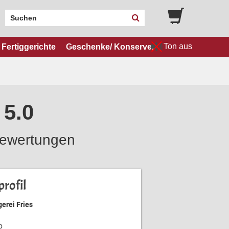
Ton aus
Fertiggerichte
Geschenke/ Konserven
 5.0
ewertungen
rofil
erei Fries
b