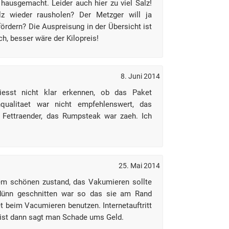
hausgemacht. Leider auch hier zu viel Salz!
lz wieder rausholen? Der Metzger will ja
ördern? Die Auspreisung in der Übersicht ist
ich, besser wäre der Kilopreis!
8. Juni 2014
liesst nicht klar erkennen, ob das Paket
chqualitaet war nicht empfehlenswert, das
 Fettraender, das Rumpsteak war zaeh. Ich
25. Mai 2014
em schönen zustand, das Vakumieren sollte
dünn geschnitten war so das sie am Rand
et beim Vacumieren benutzen. Internetauftritt
ist dann sagt man Schade ums Geld.