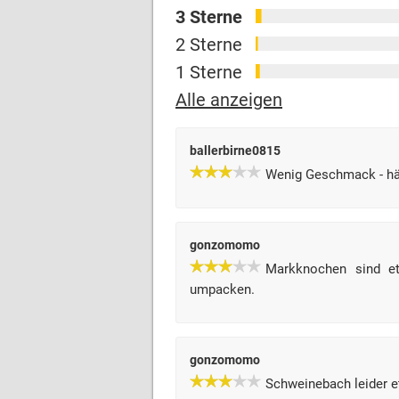
3 Sterne
2 Sterne
1 Sterne
Alle anzeigen
ballerbirne0815
Wenig Geschmack - hä
gonzomomo
Markknochen sind et
umpacken.
gonzomomo
Schweinebach leider et