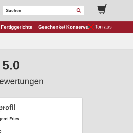
Ton aus
Fertiggerichte
Geschenke/ Konserven
 5.0
ewertungen
rofil
erei Fries
b