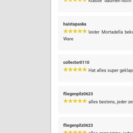
Klasse ''daumen hoch''
haistapaska
leider Mortadella be
Ware
collector0110
Hat alles super geklapp
fliegenpilz0623
alles bestens, jeder ze
fliegenpilz0623