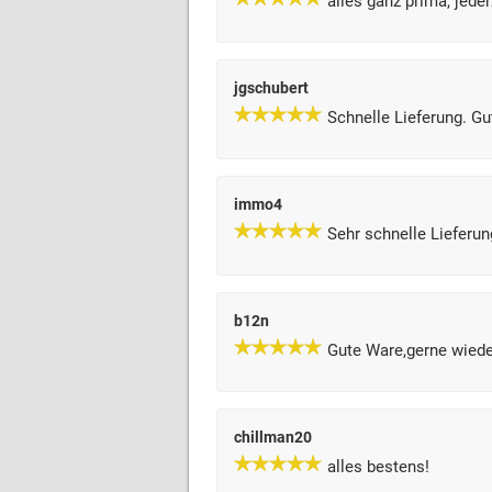
alles ganz prima, jeder
jgschubert
Schnelle Lieferung. Gu
immo4
Sehr schnelle Lieferun
b12n
Gute Ware,gerne wiede
chillman20
alles bestens!