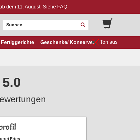
n ab dem 11. August. Siehe
FAQ
Ton aus
Fertiggerichte
Geschenke/ Konserven
 5.0
ewertungen
rofil
erei Fries