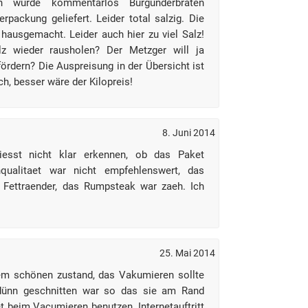
en wurde kommentarlos Burgunderbraten
rpackung geliefert. Leider total salzig. Die
hausgemacht. Leider auch hier zu viel Salz!
lz wieder rausholen? Der Metzger will ja
ördern? Die Auspreisung in der Übersicht ist
ich, besser wäre der Kilopreis!
8. Juni 2014
liesst nicht klar erkennen, ob das Paket
chqualitaet war nicht empfehlenswert, das
 Fettraender, das Rumpsteak war zaeh. Ich
25. Mai 2014
em schönen zustand, das Vakumieren sollte
dünn geschnitten war so das sie am Rand
et beim Vacumieren benutzen. Internetauftritt