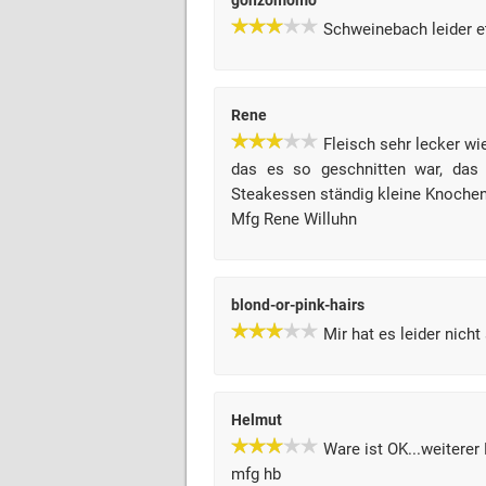
gonzomomo
Schweinebach leider et
Rene
Fleisch sehr lecker w
das es so geschnitten war, das 
Steakessen ständig kleine Knochen 
Mfg Rene Willuhn
blond-or-pink-hairs
Mir hat es leider nich
Helmut
Ware ist OK...weiterer E
mfg hb