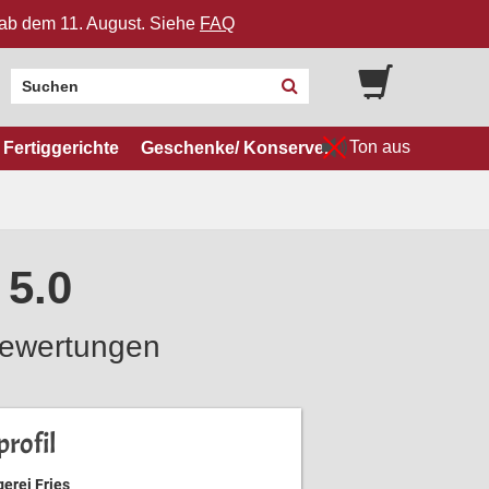
n ab dem 11. August. Siehe
FAQ
Ton aus
Fertiggerichte
Geschenke/ Konserven
 5.0
ewertungen
rofil
erei Fries