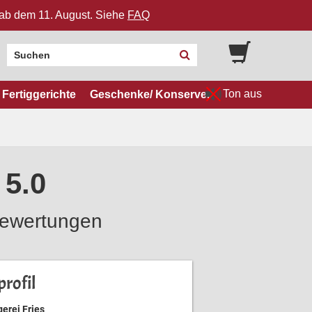
n ab dem 11. August. Siehe
FAQ
Ton aus
Fertiggerichte
Geschenke/ Konserven
 5.0
ewertungen
rofil
erei Fries