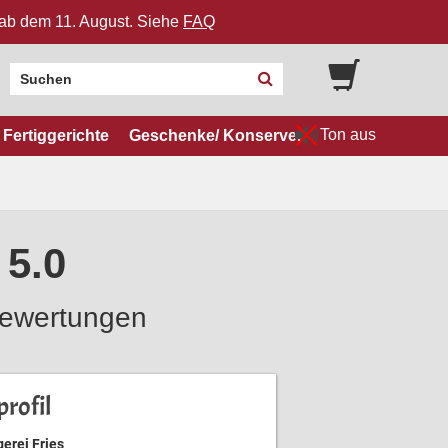
n ab dem 11. August. Siehe
FAQ
Ton aus
Fertiggerichte
Geschenke/ Konserven
 5.0
ewertungen
rofil
erei Fries