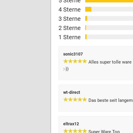
5 Sterne
4 Sterne
3 Sterne
2 Sterne
1 Sterne
sonic3107
Alles super tolle war
:-))
wt-direct
Das beste seit langem
eltrax12
Super Ware Top