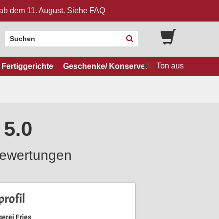
n ab dem 11. August. Siehe
FAQ
Ton aus
Fertiggerichte
Geschenke/ Konserven
 5.0
ewertungen
rofil
erei Fries