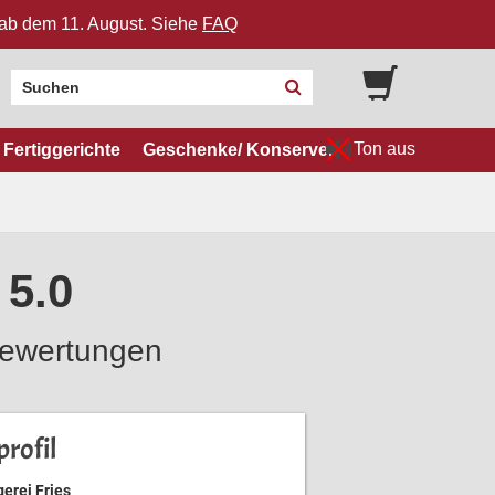
n ab dem 11. August. Siehe
FAQ
Ton aus
Fertiggerichte
Geschenke/ Konserven
 5.0
ewertungen
rofil
erei Fries