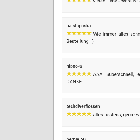
vielen Dank - Ware is
haistapaska
Wie immer alles schma
Bestellung =)
hippo-a
AAA Superschnell, e
DANKE
techdiverflossen
alles bestens, gerne w
bernie.50