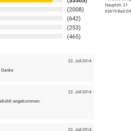
(33505)
Hauptstr. 21
(2008)
63619 Bad Or
(642)
(253)
(465)
22. Juli 2014
. Danke
22. Juli 2014
 gekühlt angekommen.
22. Juli 2014