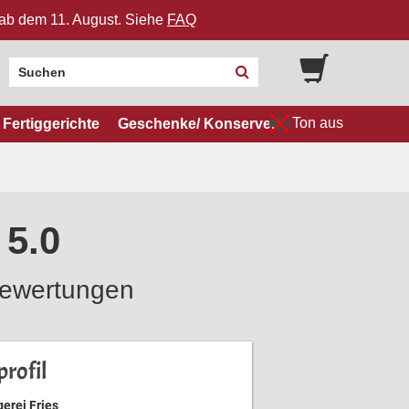
n ab dem 11. August. Siehe
FAQ
Ton aus
Fertiggerichte
Geschenke/ Konserven
 5.0
ewertungen
rofil
erei Fries