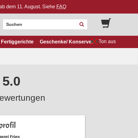
n ab dem 11. August. Siehe
FAQ
Ton aus
Fertiggerichte
Geschenke/ Konserven
 5.0
ewertungen
rofil
erei Fries