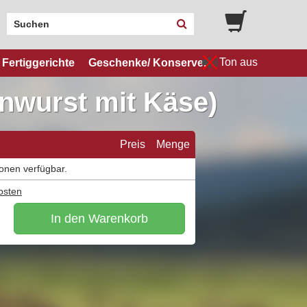
Ton aus
Fertiggerichte
Geschenke/ Konserven
nwurst mit Käse)
Preis
Menge
ionen verfügbar.
osten
In den Warenkorb