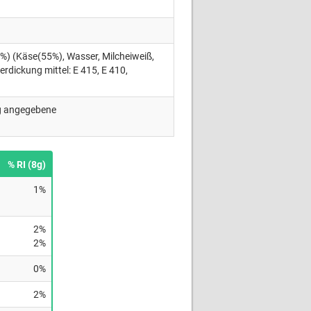
7%) (Käse(55%), Wasser, Milcheiweiß,
erdickung mittel: E 415, E 410,
ng angegebene
% RI (8g)
1%
2%
2%
0%
2%