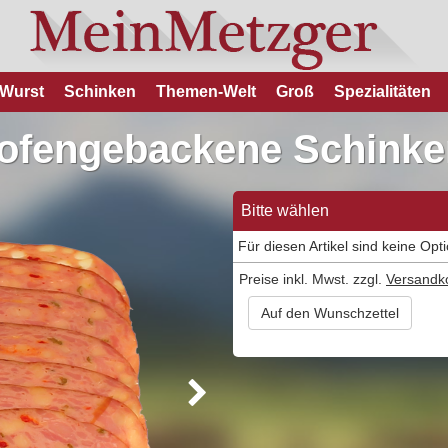
Wurst
Schinken
Themen-Welt
Groß
Spezialitäten
(ofengebackene Schinke
Bitte wählen
Für diesen Artikel sind keine Opt
Preise inkl. Mwst. zzgl.
Versandk
Auf den Wunschzettel