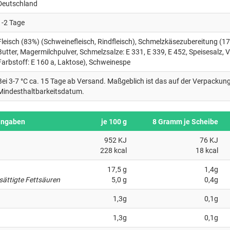
Deutschland
1-2 Tage
Fleisch (83%) (Schweinefleisch, Rindfleisch), Schmelzkäsezubereitung (1
Butter, Magermilchpulver, Schmelzsalze: E 331, E 339, E 452, Speisesalz, V
Farbstoff: E 160 a, Laktose), Schweinespe
Bei 3-7 °C ca. 15 Tage ab Versand. Maßgeblich ist das auf der Verpacku
Mindesthaltbarkeitsdatum.
angaben
je 100 g
8 Gramm je Scheibe
952 KJ
76 KJ
228 kcal
18 kcal
17,5 g
1,4g
sättigte Fettsäuren
5,0 g
0,4g
1,3g
0,1g
1,3g
0,1g