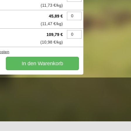
(
11,73 €
/kg)
45,89 €
(
11,47 €
/kg)
109,79 €
(
10,98 €
/kg)
osten
In den Warenkorb