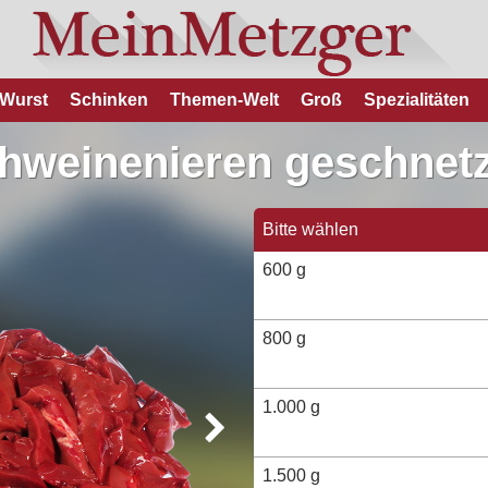
Wurst
Schinken
Themen-Welt
Groß
Spezialitäten
hweinenieren geschnetz
Bitte wählen
600 g
800 g
1.000 g
1.500 g