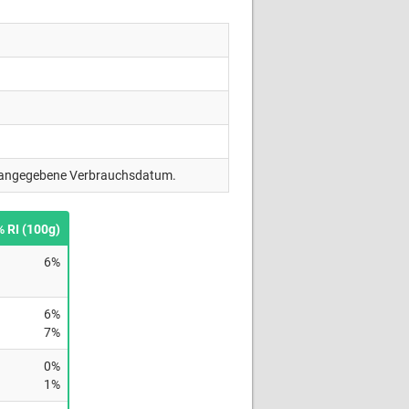
ng angegebene Verbrauchsdatum.
% RI (100g)
6%
6%
7%
0%
1%