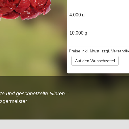
4.000 g
10.000 g
Preise inkl. Mwst. zzgl.
Versandk
Auf den Wunschzettel
e und geschnetzelte Nieren."
tzgermeister