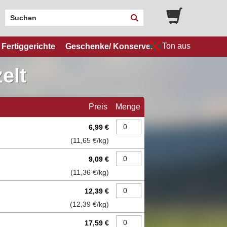
Ton aus
Fertiggerichte
Geschenke/ Konserven
elt
Preis
Menge
6,99 €
(
11,65 €
/kg)
9,09 €
(
11,36 €
/kg)
12,39 €
(
12,39 €
/kg)
17,59 €