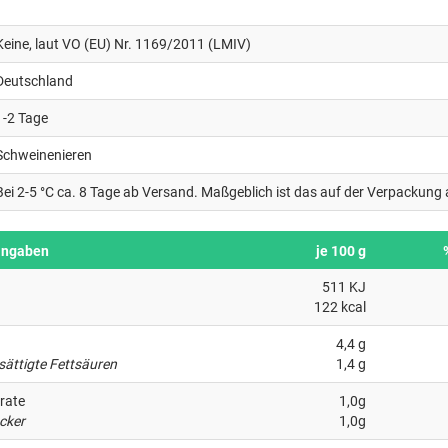
Keine, laut VO (EU) Nr. 1169/2011 (LMIV)
Deutschland
1-2 Tage
Schweinenieren
Bei 2-5 °C ca. 8 Tage ab Versand. Maßgeblich ist das auf der Verpacku
angaben
je 100 g
511 KJ
122 kcal
4,4 g
sättigte Fettsäuren
1,4 g
rate
1,0g
cker
1,0g