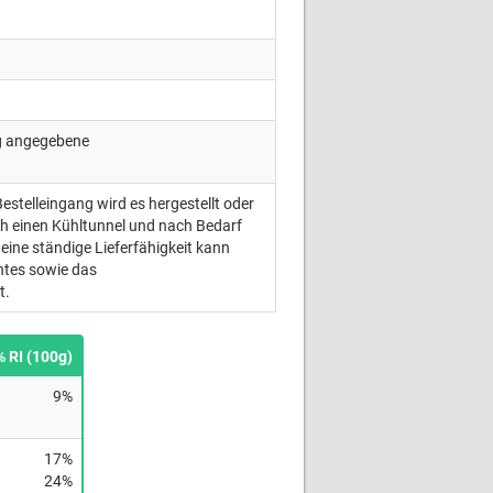
ng angegebene
Bestelleingang wird es hergestellt oder
ch einen Kühltunnel und nach Bedarf
eine ständige Lieferfähigkeit kann
ntes sowie das
t.
% RI (100g)
9%
17%
24%