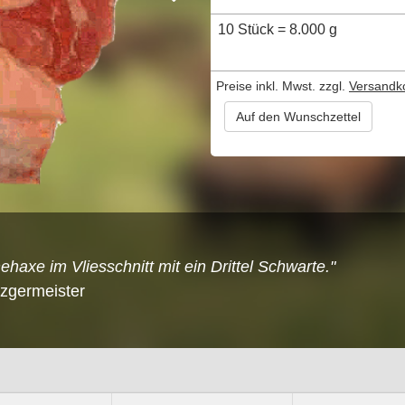
10 Stück = 8.000 g
Preise inkl. Mwst. zzgl.
Versandk
Auf den Wunschzettel
haxe im Vliesschnitt mit ein Drittel Schwarte."
tzgermeister