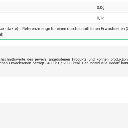
0,0g
0,1g
nce intakte) = Referenzmenge für einen durchschnittlichen Erwachsenen 
l)
chschnittswerte des jeweils angebotenen Produkts und können produktion
chen Erwachsenen beträgt 8400 kJ / 2000 kcal. Der individuelle Bedarf kann 