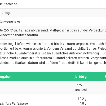
Deutschland
1-2 Tage
Schweinehaxe
Bei 2-5 °C ca. 12 Tage ab Versand. Maßgeblich ist das auf der Verpacku
Mindesthaltbarkeitsdatum.
In der Regel liefern wir dieses Produkt frisch vakuum verpackt. Erst nach 
portioniert bzw. kommissioniert. Vor dem Versand durchläuft unser Fleis
(z.B. hohe Außentemperatur) ist ein äußerliches Anfrieren notwendig. Für 
dieses Produkt auch in aufgetautem Zustand geliefert werden. Vorgenan
Mindesthaltbarkeitsdatum wird auf dem Produktetikett kenntlich gemach
angaben
je 100 g
775 KJ
185 kcal
12,2 g
sättigte Fettsäuren
4,8 g