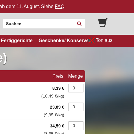
n ab dem 11. August. Siehe
FAQ
Ton aus
Fertiggerichte
Geschenke/ Konserven
e)
Preis
Menge
8,39 €
(
10,49 €
/kg)
23,89 €
(
9,95 €
/kg)
34,59 €
(
8,65 €
/kg)