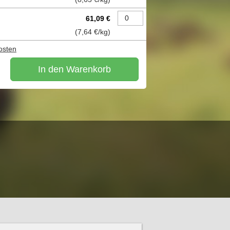
61,09 €
(
7,64 €
/kg)
osten
In den Warenkorb