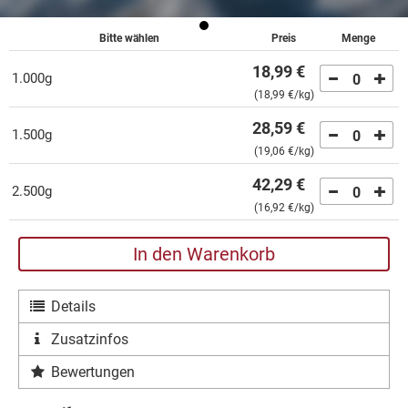
Bitte wählen
Preis
Menge
18,99 €
1.000g
0
(
18,99 €
/kg)
28,59 €
1.500g
0
(
19,06 €
/kg)
42,29 €
2.500g
0
(
16,92 €
/kg)
In den Warenkorb
Details
Zusatzinfos
Bewertungen