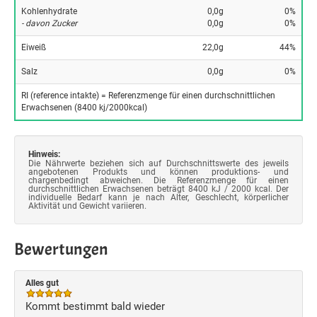
Kohlenhydrate
0,0g
0%
- davon Zucker
0,0g
0%
Eiweiß
22,0g
44%
Salz
0,0g
0%
RI (reference intakte) = Referenzmenge für einen durchschnittlichen
Erwachsenen (8400 kj/2000kcal)
Hinweis:
Die Nährwerte beziehen sich auf Durchschnittswerte des jeweils
angebotenen Produkts und können produktions- und
chargenbedingt abweichen. Die Referenzmenge für einen
durchschnittlichen Erwachsenen beträgt 8400 kJ / 2000 kcal. Der
individuelle Bedarf kann je nach Alter, Geschlecht, körperlicher
Aktivität und Gewicht variieren.
Bewertungen
Alles gut
Kommt bestimmt bald wieder