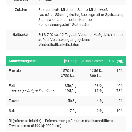
Zutaten
Pasteurisierte Milch und Sahne, Milcheiweiß,
Lachsfilet, Säurungskultur, Speisegelatine, Speisesalz,
Stabilsator: Johannesbrotkernmehl,
Konservierungsstoff: Sorbinsäure.
Haltbarkeit
Bei 3-7 °C ca. 12 Tage ab Versand. Maßgeblich ist das
auf der Verpackung angegebene
Mindesthaltbarkeitsdatum.
Nährwertangaben
je 100 g
je 100 Gramm
% RI (8g)
Energie
15701 KJ
1256 KJ
15%
3750 kcal
300 kcal
Fett
350,0 g
28,0g
40%
- davon gesättigte Fettsäuren
195,0 g
15,6g
78%
Zucker
56,3g
4,5g
5%
Salz
7,5g
0,6g
10%
RI (reference intakte) = Referenzmenge für einen durchschnittlichen
Erwachsenen (8400 kj/2000kcal)