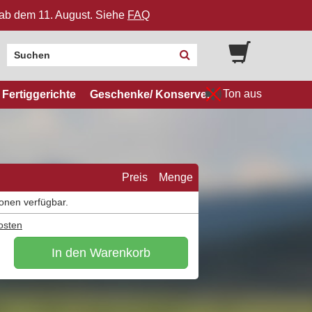
n ab dem 11. August. Siehe
FAQ
Ton aus
Fertiggerichte
Geschenke/ Konserven
Preis
Menge
ionen verfügbar.
osten
In den Warenkorb