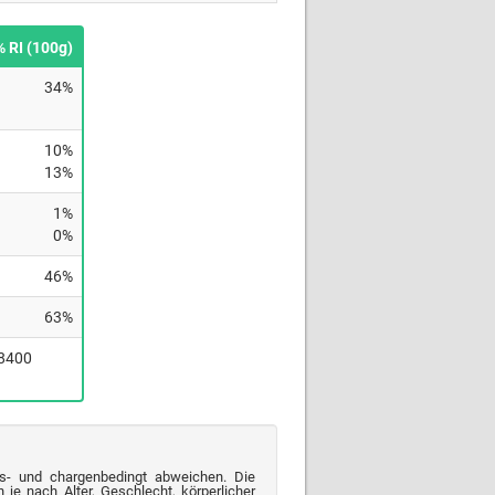
% RI (100g)
34%
10%
13%
1%
0%
46%
63%
(8400
s- und chargenbedingt abweichen. Die
je nach Alter, Geschlecht, körperlicher