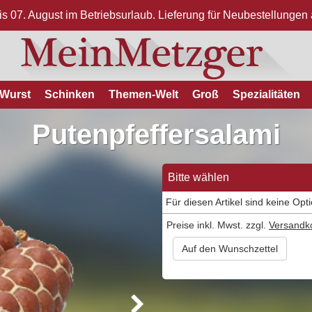
bis 07. August im Betriebsurlaub. Lieferung für Neubestellunge
Wurst
Schinken
Themen-Welt
Groß
Spezialitäten
Putenpfeffersalami
Bitte wählen
Für diesen Artikel sind keine Opt
Preise inkl. Mwst. zzgl.
Versandk
Auf den Wunschzettel