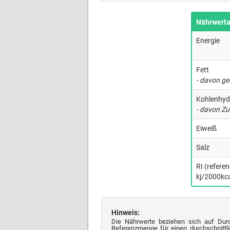
Nährwert
Energie
Fett
- davon ge
Kohlenhyd
- davon Zu
Eiweiß
Salz
RI (refere
kj/2000kca
Hinweis:
Die Nährwerte beziehen sich auf Dur
Referenzmenge für einen durchschnittli