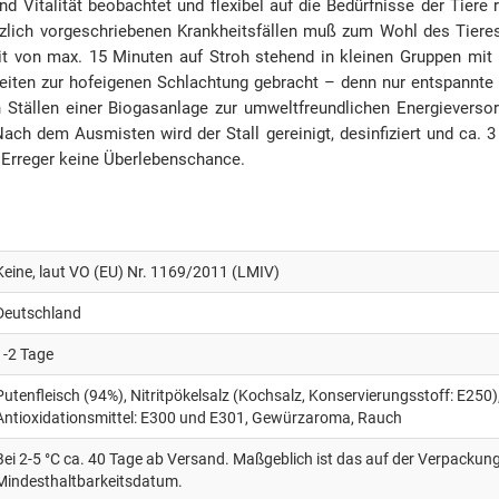
nd Vitalität beobachtet und flexibel auf die Bedürfnisse der Tiere 
etzlich vorgeschriebenen Krankheitsfällen muß zum Wohl des Tieres
eit von max. 15 Minuten auf Stroh stehend in kleinen Gruppen mit
iten zur hofeigenen Schlachtung gebracht – denn nur entspannte Ti
Ställen einer Biogasanlage zur umweltfreundlichen Energieverso
ach dem Ausmisten wird der Stall gereinigt, desinfiziert und ca.
 Erreger keine Überlebenschance.
Keine, laut VO (EU) Nr. 1169/2011 (LMIV)
Deutschland
1-2 Tage
Putenfleisch (94%), Nitritpökelsalz (Kochsalz, Konservierungsstoff: E250)
Antioxidationsmittel: E300 und E301, Gewürzaroma, Rauch
Bei 2-5 °C ca. 40 Tage ab Versand. Maßgeblich ist das auf der Verpacku
Mindesthaltbarkeitsdatum.