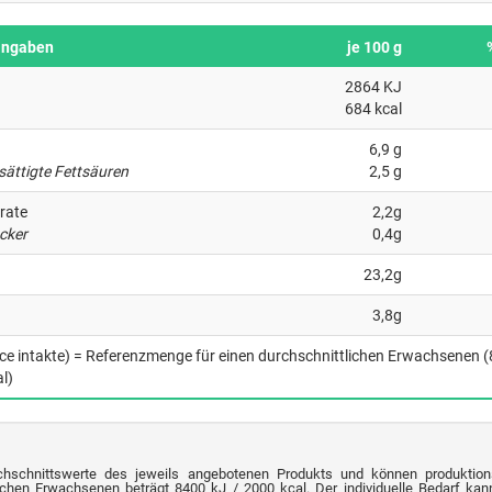
angaben
je 100 g
2864 KJ
684 kcal
6,9 g
sättigte Fettsäuren
2,5 g
rate
2,2g
cker
0,4g
23,2g
3,8g
nce intakte) = Referenzmenge für einen durchschnittlichen Erwachsenen 
l)
chschnittswerte des jeweils angebotenen Produkts und können produktion
chen Erwachsenen beträgt 8400 kJ / 2000 kcal. Der individuelle Bedarf kann 