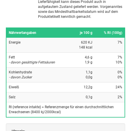
Lieferfähigkeit kann dieses Produkt auch in
aufgetautem Zustand geliefert werden. Vorgenanntes
sowie das Mindesthaltbarkeitsdatum wird auf dem
Produktetikett kenntlich gemacht.
Nährwertangaben
je 100 g
% RI (100g)
Energie
620 KJ
7%
148 kcal
Fett
4,6 g
7%
- davon gesättigte Fettsäuren
1,9 g
10%
Kohlenhydrate
1,1g
0%
- davon Zucker
0,0g
0%
Eiweiß
12,2g
24%
Salz
0,1g
2%
RI (reference intakte) = Referenzmenge für einen durchschnittlichen
Erwachsenen (8400 kj/2000kcal)