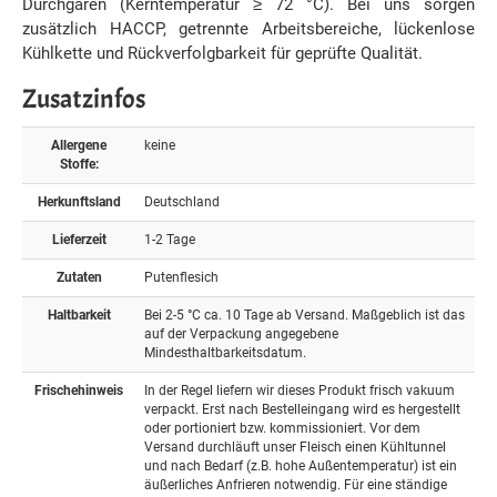
Durchgaren (Kerntemperatur ≥ 72 °C). Bei uns sorgen
zusätzlich HACCP, getrennte Arbeitsbereiche, lückenlose
Kühlkette und Rückverfolgbarkeit für geprüfte Qualität.
Zusatzinfos
Allergene
keine
Stoffe:
Herkunftsland
Deutschland
Lieferzeit
1-2 Tage
Zutaten
Putenflesich
Haltbarkeit
Bei 2-5 °C ca. 10 Tage ab Versand. Maßgeblich ist das
auf der Verpackung angegebene
Mindesthaltbarkeitsdatum.
Frischehinweis
In der Regel liefern wir dieses Produkt frisch vakuum
verpackt. Erst nach Bestelleingang wird es hergestellt
oder portioniert bzw. kommissioniert. Vor dem
Versand durchläuft unser Fleisch einen Kühltunnel
und nach Bedarf (z.B. hohe Außentemperatur) ist ein
äußerliches Anfrieren notwendig. Für eine ständige