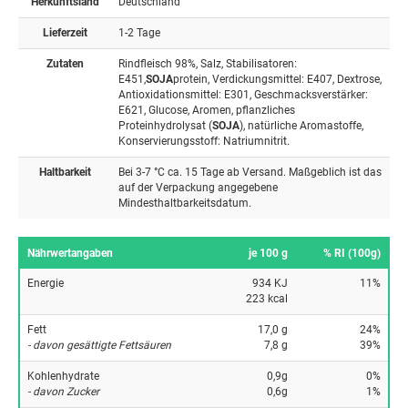
Herkunftsland
Deutschland
Lieferzeit
1-2 Tage
Zutaten
Rindfleisch 98%, Salz, Stabilisatoren:
E451,
SOJA
protein, Verdickungsmittel: E407, Dextrose,
Antioxidationsmittel: E301, Geschmacksverstärker:
E621, Glucose, Aromen, pflanzliches
Proteinhydrolysat (
SOJA
), natürliche Aromastoffe,
Konservierungsstoff: Natriumnitrit.
Haltbarkeit
Bei 3-7 °C ca. 15 Tage ab Versand. Maßgeblich ist das
auf der Verpackung angegebene
Mindesthaltbarkeitsdatum.
Nährwertangaben
je 100 g
% RI (100g)
Energie
934 KJ
11%
223 kcal
Fett
17,0 g
24%
- davon gesättigte Fettsäuren
7,8 g
39%
Kohlenhydrate
0,9g
0%
- davon Zucker
0,6g
1%