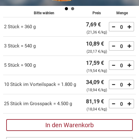
Bitte wählen
Preis
Menge
7,69 €
2 Stück = 360 g
0
(
21,36 €
/kg)
10,89 €
3 Stück = 540 g
0
(
20,17 €
/kg)
17,59 €
5 Stück = 900 g
0
(
19,54 €
/kg)
34,09 €
10 Stück im Vorteilspack = 1.800 g
0
(
18,94 €
/kg)
81,19 €
25 Stück im Grosspack = 4.500 g
0
(
18,04 €
/kg)
In den Warenkorb