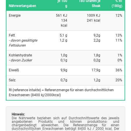
je 100
180 Gramm je
% RI
Nährwertangaben
g
Steak
(180g)
Energie
561 KJ
1009 KJ
12%
134
241 kcal
kcal
Fett
5,1 g
9,2g
13%
- davon gesättigte
1,2 g
2,2g
11%
Fettsäuren
Kohlenhydrate
1,0g
1,8g
1%
- davon Zucker
0,1g
0,2g
0%
Eiweiß
9,9g
17,9g
36%
Salz
0,7g
1,2g
20%
RI (reference intakte) = Referenzmenge für einen durchschnittlichen
Erwachsenen (8400 kj/2000kcal)
Hinweis:
Die Nährwerte beziehen sich auf Durchschnittswerte des jeweils
angebotenen Produkts und können produktions- und
chargenbedingt abweichen. Die Referenzmenge für einen
durchschnittlichen Erwachsenen beträgt 8400 kJ / 2000 kcal. Der