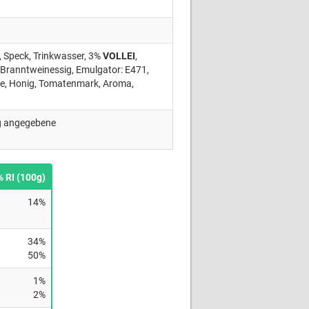
, Speck, Trinkwasser, 3%
VOLLEI
,
, Branntweinessig, Emulgator: E471,
ze, Honig, Tomatenmark, Aroma,
ng angegebene
% RI (100g)
14%
34%
50%
1%
2%