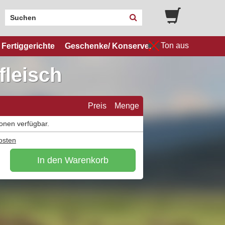
Ton aus
Fertiggerichte
Geschenke/ Konserven
fleisch
Preis
Menge
ionen verfügbar.
osten
In den Warenkorb