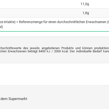
11,0g
1,8g
nce intakte) = Referenzmenge für einen durchschnittlichen Erwachsenen 
l)
chschnittswerte des jeweils angebotenen Produkts und können produktion
chen Erwachsenen beträgt 8400 kJ / 2000 kcal. Der individuelle Bedarf kann 
s dem Supermarkt