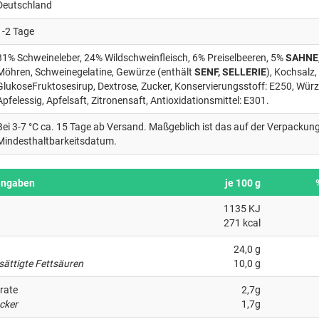
Deutschland
1-2 Tage
31% Schweineleber, 24% Wildschweinfleisch, 6% Preiselbeeren, 5%
SAHNE
Möhren, Schweinegelatine, Gewürze (enthält
SENF, SELLERIE
), Kochsalz
GlukoseFruktosesirup, Dextrose, Zucker, Konservierungsstoff: E250, Wür
Apfelessig, Apfelsaft, Zitronensaft, Antioxidationsmittel: E301.
Bei 3-7 °C ca. 15 Tage ab Versand. Maßgeblich ist das auf der Verpacku
Mindesthaltbarkeitsdatum.
angaben
je 100 g
1135 KJ
271 kcal
24,0 g
sättigte Fettsäuren
10,0 g
rate
2,7g
cker
1,7g