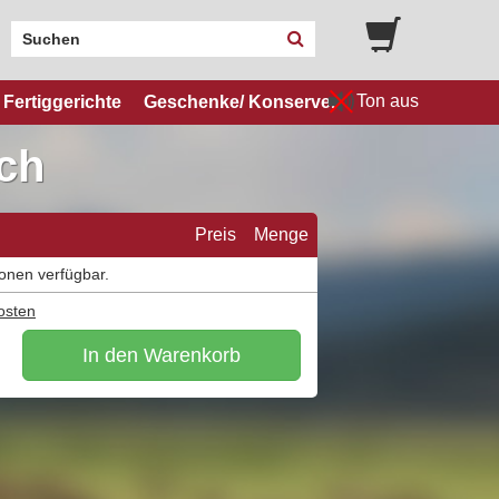
Ton aus
Fertiggerichte
Geschenke/ Konserven
sch
Preis
Menge
ionen verfügbar.
osten
In den Warenkorb