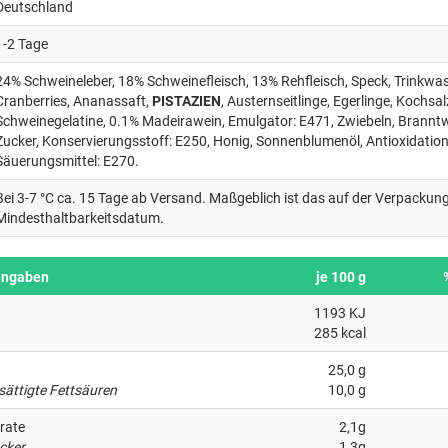
Deutschland
1-2 Tage
24% Schweineleber, 18% Schweinefleisch, 13% Rehfleisch, Speck, Trinkw
Cranberries, Ananassaft,
PISTAZIEN
, Austernseitlinge, Egerlinge, Kochsa
Schweinegelatine, 0.1% Madeirawein, Emulgator: E471, Zwiebeln, Branntw
Zucker, Konservierungsstoff: E250, Honig, Sonnenblumenöl, Antioxidation
Säuerungsmittel: E270.
Bei 3-7 °C ca. 15 Tage ab Versand. Maßgeblich ist das auf der Verpacku
Mindesthaltbarkeitsdatum.
angaben
je 100 g
1193 KJ
285 kcal
25,0 g
sättigte Fettsäuren
10,0 g
rate
2,1g
cker
1,3g