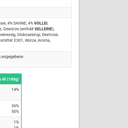
asser, 4% SAHNE, 4%
VOLLEI
,
lz, Gewürze (enthält
SELLERIE
),
einessig, Glukosesirup, Dextrose,
smittel: E301, Würze, Aroma,
ng angegebene
% RI (100g)
14%
36%
50%
1%
1%