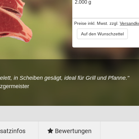
2.000 g
Preise inkl. Mwst. zzgl.
Versandk
Auf den Wunschzettel
ett, in Scheiben gesägt, ideal für Grill und Pfanne."
tzgermeister
satzinfos
Bewertungen