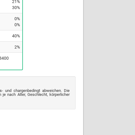
21%
30%
0%
0%
40%
2%
(8400
s- und chargenbedingt abweichen. Die
je nach Alter, Geschlecht, körperlicher