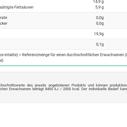
14,9 g
sättigte Fettsäuren
5,9 g
rate
0,0g
cker
0,0g
19,9g
0,1g
nce intakte) = Referenzmenge für einen durchschnittlichen Erwachsenen 
l)
chschnittswerte des jeweils angebotenen Produkts und können produktion
chen Erwachsenen beträgt 8400 kJ / 2000 kcal. Der individuelle Bedarf kann 