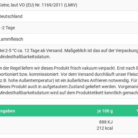
Keine, laut VO (EU) Nr. 1169/2011 (LMIV)
Deutschland
1-2 Tage
Lammfleisch
Bei 2-5 °C ca. 12 Tage ab Versand. Maßgeblich ist das auf der Verpacku
Mindesthaltbarkeitsdatum.
In der Regel liefern wir dieses Produkt frisch vakuum verpackt. Erst nach 
portioniert bzw. kommissioniert. Vor dem Versand durchläuft unser Fleis
(z.B. hohe Außentemperatur) ist ein äußerliches Anfrieren notwendig. Für 
dieses Produkt auch in aufgetautem Zustand geliefert werden. Vorgenan
Mindesthaltbarkeitsdatum wird auf dem Produktetikett kenntlich gemach
angaben
je 100 g
888 KJ
212 kcal