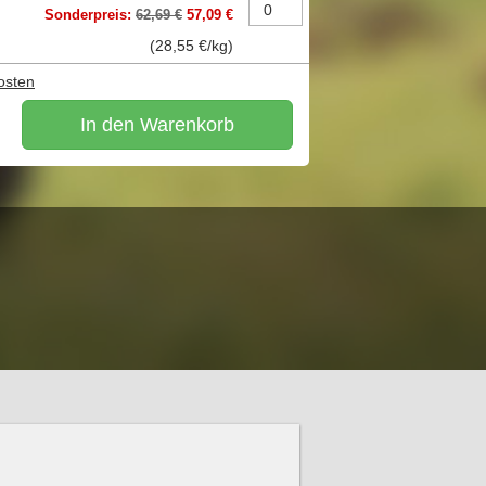
Sonderpreis:
62,69 €
57,09 €
(
28,55 €
/kg)
osten
In den Warenkorb