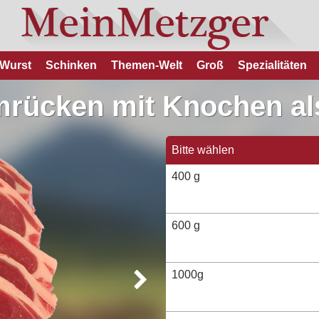
Wurst
Schinken
Themen-Welt
Groß
Spezialitäten
ücken mit Knochen als 
Bitte wählen
400 g
600 g
1000g