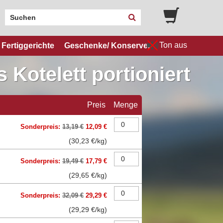
Ton aus
Fertiggerichte
Geschenke/ Konserven
Kotelett portioniert
Preis
Menge
Sonderpreis:
13,19 €
12,09 €
(
30,23 €
/kg)
Sonderpreis:
19,49 €
17,79 €
(
29,65 €
/kg)
Sonderpreis:
32,09 €
29,29 €
(
29,29 €
/kg)