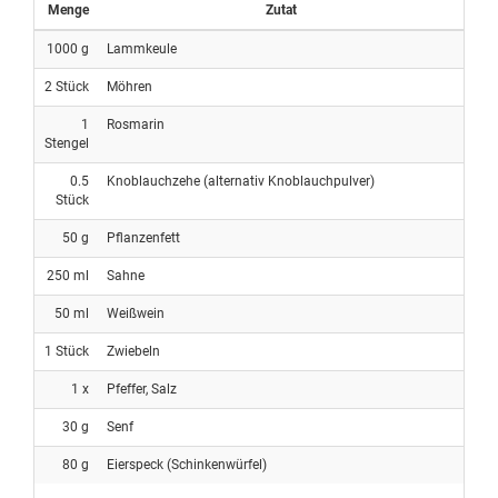
Menge
Zutat
1000
g
Lammkeule
2
Stück
Möhren
1
Rosmarin
Stengel
0.5
Knoblauchzehe (alternativ Knoblauchpulver)
Stück
50
g
Pflanzenfett
250
ml
Sahne
50
ml
Weißwein
1
Stück
Zwiebeln
1
x
Pfeffer, Salz
30
g
Senf
80
g
Eierspeck (Schinkenwürfel)