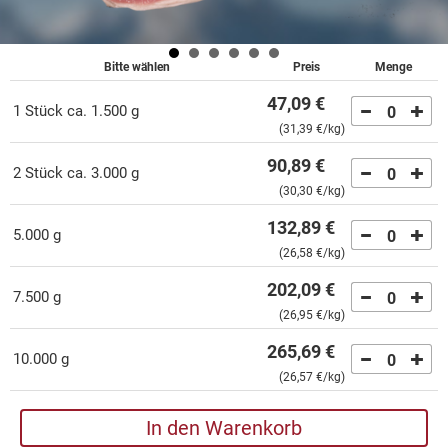
Bitte wählen
Preis
Menge
47,09 €
1 Stück ca. 1.500 g
0
(
31,39 €
/kg)
90,89 €
2 Stück ca. 3.000 g
0
(
30,30 €
/kg)
132,89 €
5.000 g
0
(
26,58 €
/kg)
202,09 €
7.500 g
0
(
26,95 €
/kg)
265,69 €
10.000 g
0
(
26,57 €
/kg)
In den Warenkorb