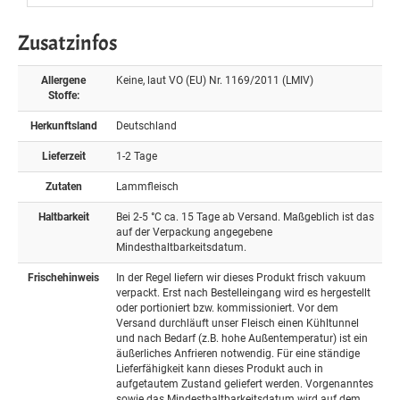
Zusatzinfos
Allergene
Keine, laut VO (EU) Nr. 1169/2011 (LMIV)
Stoffe:
Herkunftsland
Deutschland
Lieferzeit
1-2 Tage
Zutaten
Lammfleisch
Haltbarkeit
Bei 2-5 °C ca. 15 Tage ab Versand. Maßgeblich ist das
auf der Verpackung angegebene
Mindesthaltbarkeitsdatum.
Frischehinweis
In der Regel liefern wir dieses Produkt frisch vakuum
verpackt. Erst nach Bestelleingang wird es hergestellt
oder portioniert bzw. kommissioniert. Vor dem
Versand durchläuft unser Fleisch einen Kühltunnel
und nach Bedarf (z.B. hohe Außentemperatur) ist ein
äußerliches Anfrieren notwendig. Für eine ständige
Lieferfähigkeit kann dieses Produkt auch in
aufgetautem Zustand geliefert werden. Vorgenanntes
sowie das Mindesthaltbarkeitsdatum wird auf dem