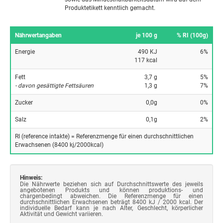
Produktetikett kenntlich gemacht.
Nährwertangaben
je 100 g
% RI (100g)
Energie
490 KJ
6%
117 kcal
Fett
3,7 g
5%
- davon gesättigte Fettsäuren
1,3 g
7%
Zucker
0,0g
0%
Salz
0,1g
2%
RI (reference intakte) = Referenzmenge für einen durchschnittlichen
Erwachsenen (8400 kj/2000kcal)
Hinweis:
Die Nährwerte beziehen sich auf Durchschnittswerte des jeweils
angebotenen Produkts und können produktions- und
chargenbedingt abweichen. Die Referenzmenge für einen
durchschnittlichen Erwachsenen beträgt 8400 kJ / 2000 kcal. Der
individuelle Bedarf kann je nach Alter, Geschlecht, körperlicher
Aktivität und Gewicht variieren.