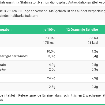
Natriumnitrit), Stabilisator: Natriumdiphosphat, Antioxidationsmittel: As
Bei 3-7 °C ca. 30 Tage ab Versand. Maßgeblich ist das auf der Verpacku
Mindesthaltbarkeitsdatum.
angaben
je 100 g
12 Gramm je Scheibe
733 KJ
88 KJ
175 kcal
21 kcal
10,0 g
1,2g
sättigte Fettsäuren
3,3 g
0,4g
rate
4,2g
0,5g
cker
2,5g
0,3g
24,2g
2,9g
2,5g
0,3g
nce intakte) = Referenzmenge für einen durchschnittlichen Erwachsenen 
l)