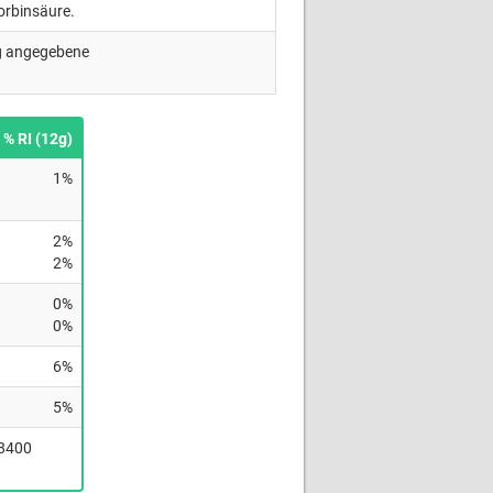
corbinsäure.
ng angegebene
% RI (12g)
1%
2%
2%
0%
0%
6%
5%
(8400