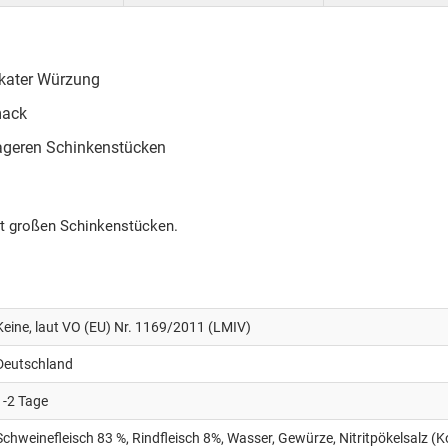
likater Würzung
mack
mageren Schinkenstücken
it großen Schinkenstücken.
Keine, laut VO (EU) Nr. 1169/2011 (LMIV)
Deutschland
1-2 Tage
Schweinefleisch 83 %, Rindfleisch 8%, Wasser, Gewürze, Nitritpökelsalz (