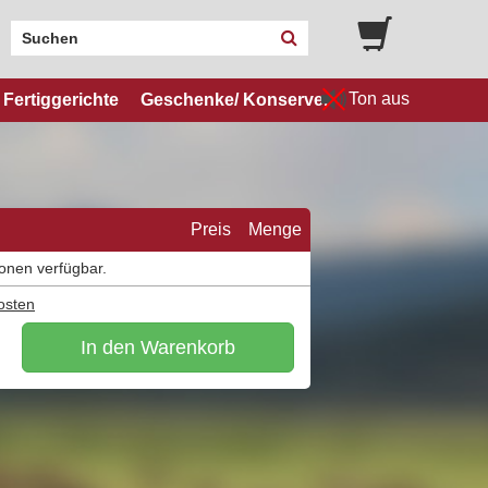
Ton aus
Fertiggerichte
Geschenke/ Konserven
Preis
Menge
ionen verfügbar.
osten
In den Warenkorb