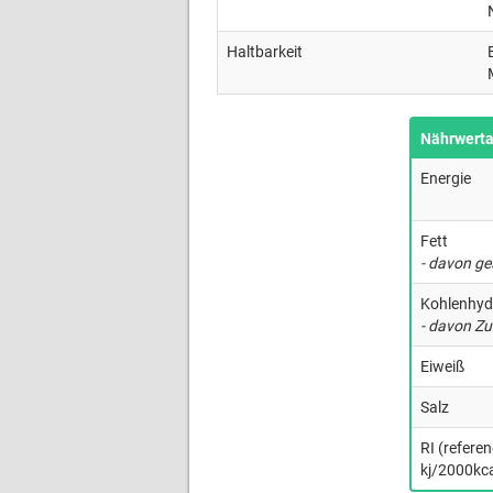
Haltbarkeit
Nährwert
Energie
Fett
- davon ge
Kohlenhyd
- davon Zu
Eiweiß
Salz
RI (refere
kj/2000kca