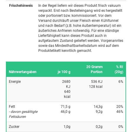
Frischehinweis
In der Regel liefern wir dieses Produkt frisch vakuum
verpackt. Erst nach Bestelleingang wird es hergestellt
oder portioniert bzw. kommissioniert. Vor dem
Versand durchläuft unser Fleisch einen Kühltunnel
und nach Bedarf (z.B. hohe Außentemperatur) ist ein
äußerliches Anfrieren notwendig. Für eine ständige
Lieferfähigkeit kann dieses Produkt auch in
aufgetautem Zustand geliefert werden. Vorgenanntes
sowie das Mindesthaltbarkeitsdatum wird auf dem
Produktetikett kenntlich gemacht.
20 Gramm
% RI
Nährwertangaben
je 100 g
Portion
(20g)
Energie
2680
536 KJ
6%
KJ
128 kcal
640
kcal
Fett
71,5 g
14,3g
20%
- davon gesättigte
46,0 g
9,2g
46%
Fettsäuren
Zucker
1,0g
0,2g
0%