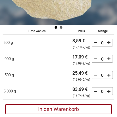
Bitte wählen
Preis
Menge
8,59 €
500 g
0
(
17,18 €
/kg)
17,09 €
.000 g
0
(
17,09 €
/kg)
25,49 €
.500 g
0
(
16,99 €
/kg)
83,69 €
5.000 g
0
(
16,74 €
/kg)
In den Warenkorb