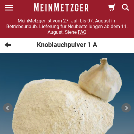
MeinMetzger ist vom 27. Juli bis 07. August im
Betriebsurlaub. Lieferung für Neubestellungen ab dem 11.
August. Siehe
FAQ
Knoblauchpulver 1 A