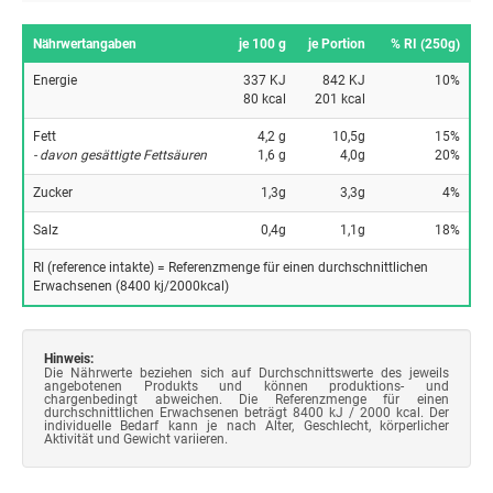
Nährwertangaben
je 100 g
je Portion
% RI (250g)
Energie
337 KJ
842 KJ
10%
80 kcal
201 kcal
Fett
4,2 g
10,5g
15%
- davon gesättigte Fettsäuren
1,6 g
4,0g
20%
Zucker
1,3g
3,3g
4%
Salz
0,4g
1,1g
18%
RI (reference intakte) = Referenzmenge für einen durchschnittlichen
Erwachsenen (8400 kj/2000kcal)
Hinweis:
Die Nährwerte beziehen sich auf Durchschnittswerte des jeweils
angebotenen Produkts und können produktions- und
chargenbedingt abweichen. Die Referenzmenge für einen
durchschnittlichen Erwachsenen beträgt 8400 kJ / 2000 kcal. Der
individuelle Bedarf kann je nach Alter, Geschlecht, körperlicher
Aktivität und Gewicht variieren.