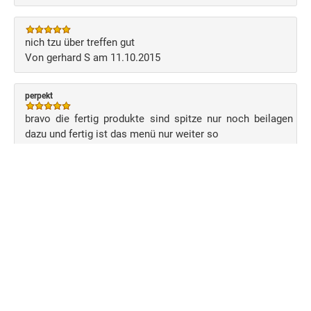
nich tzu über treffen gut
Von gerhard S am 11.10.2015
perpekt
bravo die fertig produkte sind spitze nur noch beilagen
dazu und fertig ist das menü nur weiter so
Von brigitte am 04.08.2014
Schreiben Sie Ihre eigene Kundenmeinung
Benutzerkonto
Über uns
Versand
Zahlung
Anmelden