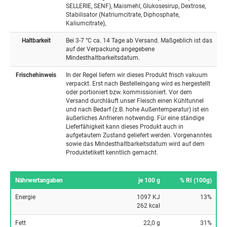
SELLERIE, SENF), Maismehl, Glukosesirup, Dextrose,
Stabilisator (Natriumcitrate, Diphosphate,
Kaliumcitrate),
Haltbarkeit
Bei 3-7 °C ca. 14 Tage ab Versand. Maßgeblich ist das
auf der Verpackung angegebene
Mindesthaltbarkeitsdatum.
Frischehinweis
In der Regel liefern wir dieses Produkt frisch vakuum
verpackt. Erst nach Bestelleingang wird es hergestellt
oder portioniert bzw. kommissioniert. Vor dem
Versand durchläuft unser Fleisch einen Kühltunnel
und nach Bedarf (z.B. hohe Außentemperatur) ist ein
äußerliches Anfrieren notwendig. Für eine ständige
Lieferfähigkeit kann dieses Produkt auch in
aufgetautem Zustand geliefert werden. Vorgenanntes
sowie das Mindesthaltbarkeitsdatum wird auf dem
Produktetikett kenntlich gemacht.
Nährwertangaben
je 100 g
% RI (100g)
Energie
1097 KJ
13%
262 kcal
Fett
22,0 g
31%