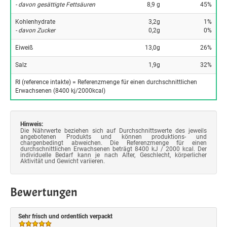
- davon gesättigte Fettsäuren
8,9 g
45%
Kohlenhydrate
3,2g
1%
- davon Zucker
0,2g
0%
Eiweiß
13,0g
26%
Salz
1,9g
32%
RI (reference intakte) = Referenzmenge für einen durchschnittlichen
Erwachsenen (8400 kj/2000kcal)
Hinweis:
Die Nährwerte beziehen sich auf Durchschnittswerte des jeweils
angebotenen Produkts und können produktions- und
chargenbedingt abweichen. Die Referenzmenge für einen
durchschnittlichen Erwachsenen beträgt 8400 kJ / 2000 kcal. Der
individuelle Bedarf kann je nach Alter, Geschlecht, körperlicher
Aktivität und Gewicht variieren.
Bewertungen
Sehr frisch und ordentlich verpackt