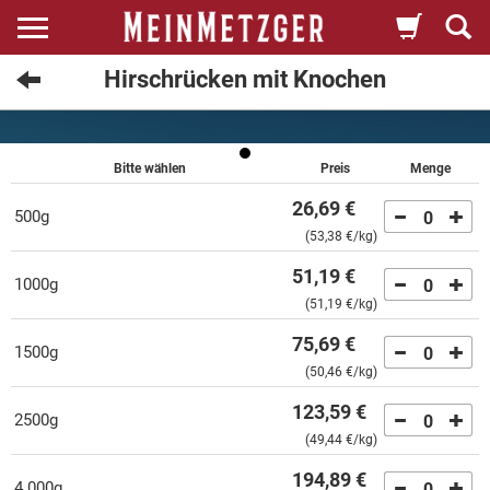
Hirschrücken mit Knochen
Bitte wählen
Preis
Menge
26,69 €
500g
0
(
53,38 €
/kg)
51,19 €
1000g
0
(
51,19 €
/kg)
75,69 €
1500g
0
(
50,46 €
/kg)
123,59 €
2500g
0
(
49,44 €
/kg)
194,89 €
4.000g
0