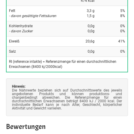
474 kcal
Fett
3,3 g
5%
- davon gesättigte Fettsäuren
1,5 g
8%
Kohlenhydrate
0,0g
0%
- davon Zucker
0,0g
0%
Eiweiß
20,6g
41%
Salz
0,0g
0%
RI (reference intakte) = Referenzmenge für einen durchschnittlichen
Erwachsenen (8400 kj/2000kcal)
Hinweis:
Die Nährwerte beziehen sich auf Durchschnittswerte des jeweils
angebotenen Produkts und können produktions- und
chargenbedingt abweichen. Die Referenzmenge für einen
durchschnittlichen Erwachsenen beträgt 8400 kJ / 2000 kcal. Der
individuelle Bedarf kann je nach Alter, Geschlecht, körperlicher
Aktivität und Gewicht variieren.
Bewertungen