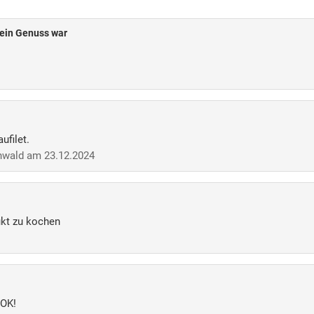
 ein Genuss war
ufilet.
nwald am 23.12.2024
kt zu kochen
 OK!