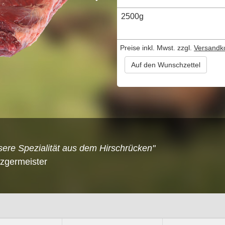
2500g
Preise inkl. Mwst. zzgl.
Versandk
Auf den Wunschzettel
sere Spezialität aus dem Hirschrücken"
tzgermeister