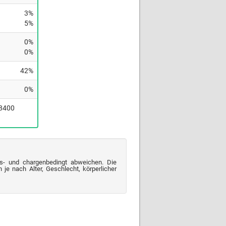
3%
5%
0%
0%
42%
0%
(8400
s- und chargenbedingt abweichen. Die
je nach Alter, Geschlecht, körperlicher