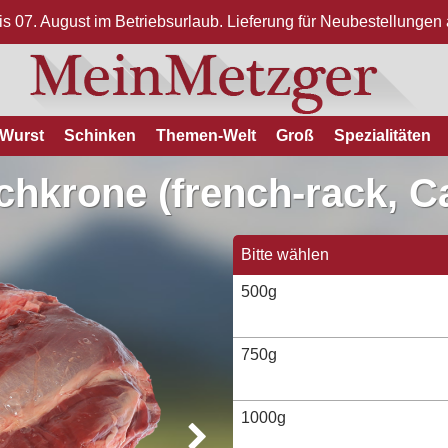
bis 07. August im Betriebsurlaub. Lieferung für Neubestellunge
Wurst
Schinken
Themen-Welt
Groß
Spezialitäten
chkrone (french-rack, C
Bitte wählen
500g
750g
1000g