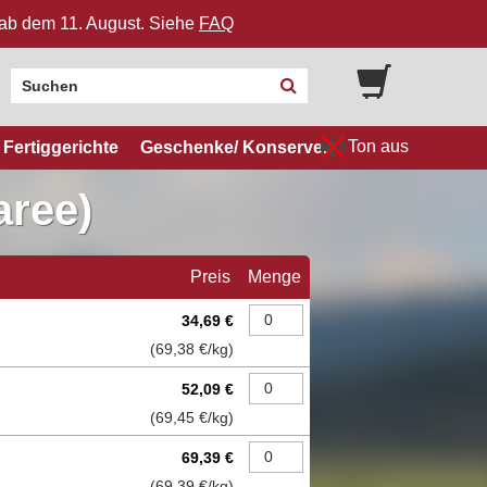
n ab dem 11. August. Siehe
FAQ
Ton aus
Fertiggerichte
Geschenke/ Konserven
aree)
Preis
Menge
34,69 €
(
69,38 €
/kg)
52,09 €
(
69,45 €
/kg)
69,39 €
(
69,39 €
/kg)