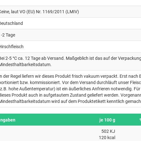
Keine, laut VO (EU) Nr. 1169/2011 (LMIV)
Deutschland
1-2 Tage
Hirschfleisch
Bei 2-5 °C ca. 12 Tage ab Versand. Maßgeblich ist das auf der Verpacku
Mindesthaltbarkeitsdatum.
In der Regel liefern wir dieses Produkt frisch vakuum verpackt. Erst nach 
portioniert bzw. kommissioniert. Vor dem Versand durchläuft unser Fleis
(z.B. hohe Außentemperatur) ist ein äußerliches Anfrieren notwendig. Für 
dieses Produkt auch in aufgetautem Zustand geliefert werden. Vorgenan
Mindesthaltbarkeitsdatum wird auf dem Produktetikett kenntlich gemach
angaben
je 100 g
502 KJ
120 kcal