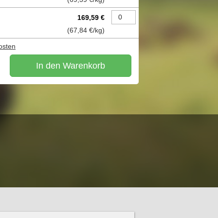
169,59 €
(
67,84 €
/kg)
osten
In den Warenkorb