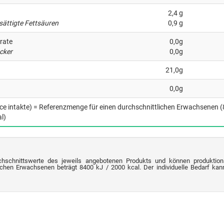
2,4 g
sättigte Fettsäuren
0,9 g
rate
0,0g
cker
0,0g
21,0g
0,0g
nce intakte) = Referenzmenge für einen durchschnittlichen Erwachsenen 
l)
chschnittswerte des jeweils angebotenen Produkts und können produktion
chen Erwachsenen beträgt 8400 kJ / 2000 kcal. Der individuelle Bedarf kann 