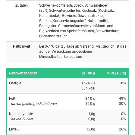
Zutaten
Schweinekopffleisch, Speck, Schweineleber
(20%),Schwarten,jodiertes Kochsalz (Kochsalz,
Kaliumjodat), Gewürze, Gewürzextrakte ,
Glucose,Konservierungsstoff: Natriumnitrit,
Emulgator: Citronensäureester vonMono- und
Diglyceriden von Speisefettsäuren, Schweinedarm,
Buchenholzrauch.
Haltbarkeit
Bei 3-7 °C ca. 25 Tage ab Versand. Maßgeblich ist das
auf der Verpackung angegebene
Mindesthaltbarkeitsdatum.
Nährwertangaben
je 100 g
% RI (100g)
Energie
1524 KJ
18%
364 kcal
Fett
34,0 g
49%
- davon gesättigte Fettsäuren
16,0 g
80%
Kohlenhydrate
1,0g
0%
- davon Zucker
0,0g
0%
Eiweiß
13,0g
26%